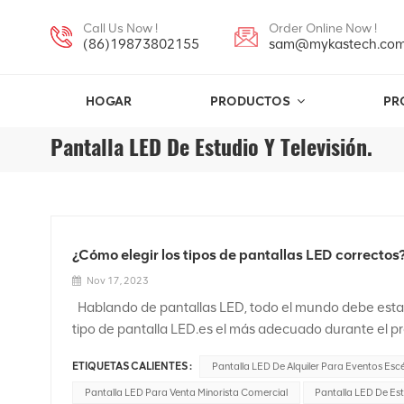
Call Us Now !
Order Online Now !
(86)19873802155
sam@mykastech.co
HOGAR
PRODUCTOS
PR
Pantalla LED De Estudio Y Televisión.
¿Cómo elegir los tipos de pantallas LED correctos
Nov 17, 2023
Hablando de pantallas LED, todo el mundo debe estar
tipo de pantalla LED.es el más adecuado durante el p
para orientar la correcta selección. Pantalla LED de
ETIQUETAS CALIENTES :
Pantalla LED De Alquiler Para Eventos Esc
cordones de la lámpara inferior a P2,5 se denominan
utilizarCircuitos integrados de controladores de alto rend
Pantalla LED Para Venta Minorista Comercial
Pantalla LED De Estu