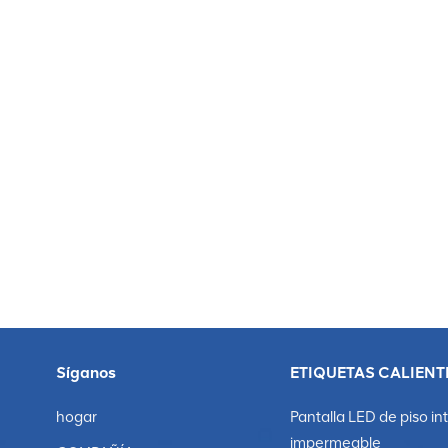
supermercados, KTV, centros comerciales, hospitales, 
publicitarios de exhibición para exteriores. La tecnol
suavidad del color, ajuste automáticamente el brillo y
una variedad de formas paracoordinar con una varieda
utilizan comúnmente en la construcción,industria publi
Síganos
ETIQUETAS CALIENT
hogar
Pantalla LED de piso in
impermeable