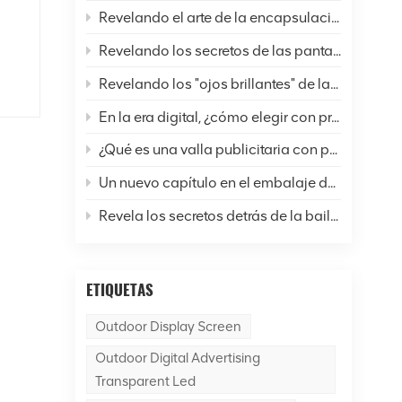
Revelando el arte de la encapsulación de pantallas LED: un análisis completo de seis técnicas comunes y perspectivas futuras
s
Revelando los secretos de las pantallas LED: ¿Cómo están cambiando nuestras vidas y el mundo?
Revelando los "ojos brillantes" de las pantallas LED: un análisis completo de la resolución
en
En la era digital, ¿cómo elegir con precisión las pantallas LED?
¿Qué es una valla publicitaria con pantalla LED para exteriores?
Un nuevo capítulo en el embalaje de pantallas LED: ¿Cuál es la diferencia entre la tecnología SMD y COB?
os
de
Revela los secretos detrás de la bailarina de la pantalla LED.
as
y
ETIQUETAS
s,
Outdoor Display Screen
zan
Outdoor Digital Advertising
as
Transparent Led