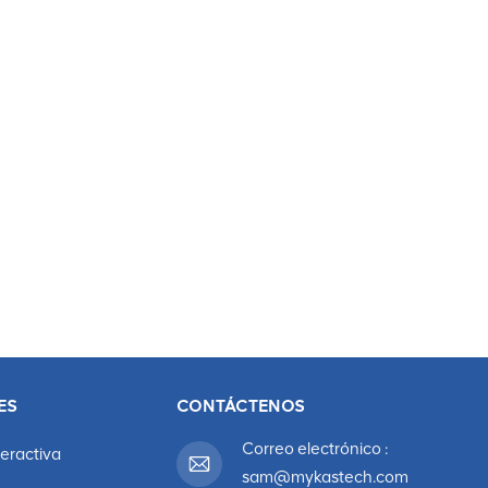
etc. La pantalla LED para exteriores es un dispositivo para medios
ogía de corrección de escala de grises multinivel puedemejore la
 haga que las transiciones sean naturales. Las pantallas vienen en
d de entornos arquitectónicos. Las pantallas LED para exteriores
citaria, empresas, parques, etc.
ES
CONTÁCTENOS
Correo electrónico :
teractiva
sam@mykastech.com