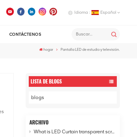
Idioma :
Español
CONTÁCTENOS
English
hogar
Pantalla LED de estudio y televisión.
Deutsch
Italiano
Русский
LISTA DE BLOGS
Español
blogs
es
ARCHIVO
n
What is LED Curtain transparent screen? - Explore the new horizon of digital cities