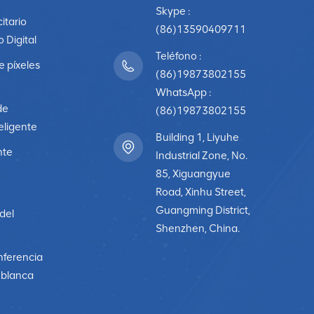
Skype :
citario
(86)13590409711
o Digital
Teléfono :
e píxeles
(86)19873802155
WhatsApp :
de
(86)19873802155
eligente
Building 1, Liyuhe
nte
Industrial Zone, No.
85, Xiguangyue
Road, Xinhu Street,
Guangming District,
 del
Shenzhen, China.
nferencia
a blanca