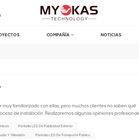
m
OYECTOS
COMPAÑÍA
NOTICIAS
?
 muy familiarizado con ellas, pero muchos clientes no saben qué
roceso de instalación. Realizaremos algunas opiniones profesional
 paso pequeñoGeneralmente, aquellas con una separación entre los
énicos
Pantalla LED De Publicidad Exterior
 pantallas de paso pequeño. Las pantallas de paso pequeño suele
imiento. Son de alto brillo, sin costuras, livianos y flexibles, y
dio Y Televisión.
Pantalla LED De Transporte Público