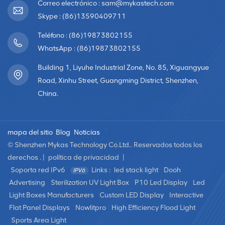
luz, que es delgada, transparente y juega transparente
Correo electrónico : sam@mykastech.com
yimágenes brillantes. Se utiliza principalmente en muros
Skype : (86)13590409711
cortina de vidrio arquitectónico, vitrinas, coreografías
Teléfono : (86)19873802155
escénicas,grandes centros comerciales y otros
WhatsApp : (86)19873802155
campos. pantalla LED de alquilerLa pantalla LED de
alquiler es una pantalla que se puede desmontar e
Building 1, Liyuhe Industrial Zone, No. 85, Xiguangyue
instalar repetidamente.El cuerpo de la pantalla es liviano
Road, Xinhu Street, Guangming District, Shenzhen,
y delgado, lo que ahorra espacio. Se puede ensamblar
China.
en cualquier dirección y tamaño para presentar
variosefectos visuales requeridos. La pantalla LED de
alquiler es adecuada para varios parques temáticos,
mapa del sitio
Blog
Noticias
bares, auditorios, grandes teatros, fiestas,construcción
© Shenzhen Mykas Technology Co.Ltd.. Reservados todos los
de muros cortina, etc. Pantalla LED creativa de forma
derechos . |
política de privacidad
|
especialLas pantallas LED creativas con formas
Soporta red IPv6
Links :
led stack light
Dooh
especiales son módulos fabricados en varias formas
personalizadas y luego ensamblados en
Advertising
Sterilization UV Light Box
P10 Led Display
Led
diferentesformas. Las pantallas LED creativas con formas
Light Boxes Manufacturers
Custom LED Display
Interactive
especiales tienen formas únicas, un gran poder de
Flat Panel Displays
Nowlitpro
High Efficiency Flood Light
representación y un fuerte sentido del diseño artístico.que
Sports Area Light