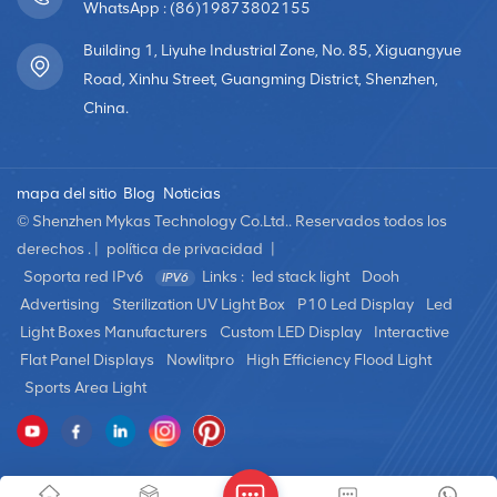
WhatsApp : (86)19873802155
Building 1, Liyuhe Industrial Zone, No. 85, Xiguangyue
Road, Xinhu Street, Guangming District, Shenzhen,
China.
mapa del sitio
Blog
Noticias
© Shenzhen Mykas Technology Co.Ltd.. Reservados todos los
derechos . |
política de privacidad
|
Soporta red IPv6
Links :
led stack light
Dooh
Advertising
Sterilization UV Light Box
P10 Led Display
Led
Light Boxes Manufacturers
Custom LED Display
Interactive
Flat Panel Displays
Nowlitpro
High Efficiency Flood Light
Sports Area Light