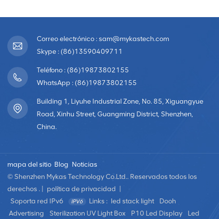
Correo electrónico : sam@mykastech.com
Skype : (86)13590409711
Teléfono : (86)19873802155
WhatsApp : (86)19873802155
Building 1, Liyuhe Industrial Zone, No. 85, Xiguangyue
Road, Xinhu Street, Guangming District, Shenzhen,
China.
mapa del sitio
Blog
Noticias
© Shenzhen Mykas Technology Co.Ltd.. Reservados todos los
derechos . |
política de privacidad
|
Soporta red IPv6
Links :
led stack light
Dooh
Advertising
Sterilization UV Light Box
P10 Led Display
Led