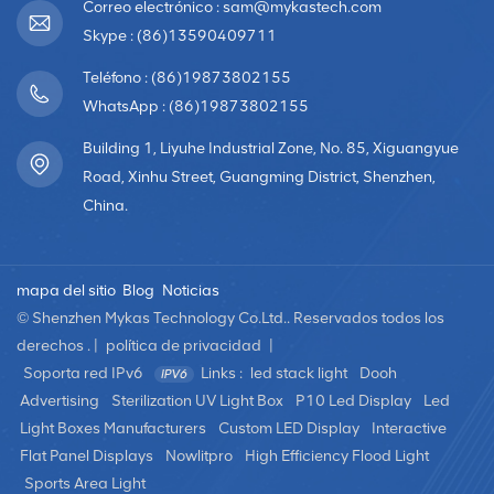
luz, que es delgada, transparente y juega transparente
Correo electrónico : sam@mykastech.com
yimágenes brillantes. Se utiliza principalmente en muros
Skype : (86)13590409711
cortina de vidrio arquitectónico, vitrinas, coreografías
Teléfono : (86)19873802155
escénicas,grandes centros comerciales y otros
WhatsApp : (86)19873802155
campos. pantalla LED de alquilerLa pantalla LED de
alquiler es una pantalla que se puede desmontar e
Building 1, Liyuhe Industrial Zone, No. 85, Xiguangyue
instalar repetidamente.El cuerpo de la pantalla es liviano
Road, Xinhu Street, Guangming District, Shenzhen,
y delgado, lo que ahorra espacio. Se puede ensamblar
China.
en cualquier dirección y tamaño para presentar
variosefectos visuales requeridos. La pantalla LED de
alquiler es adecuada para varios parques temáticos,
mapa del sitio
Blog
Noticias
bares, auditorios, grandes teatros, fiestas,construcción
© Shenzhen Mykas Technology Co.Ltd.. Reservados todos los
de muros cortina, etc. Pantalla LED creativa de forma
derechos . |
política de privacidad
|
especialLas pantallas LED creativas con formas
Soporta red IPv6
Links :
led stack light
Dooh
especiales son módulos fabricados en varias formas
personalizadas y luego ensamblados en
Advertising
Sterilization UV Light Box
P10 Led Display
Led
diferentesformas. Las pantallas LED creativas con formas
Light Boxes Manufacturers
Custom LED Display
Interactive
especiales tienen formas únicas, un gran poder de
Flat Panel Displays
Nowlitpro
High Efficiency Flood Light
representación y un fuerte sentido del diseño artístico.que
Sports Area Light