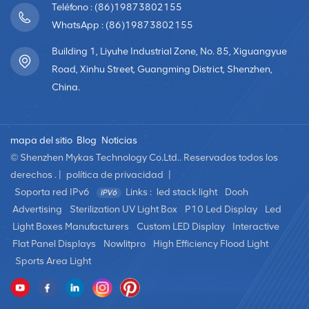
Teléfono : (86)19873802155
WhatsApp : (86)19873802155
Building 1, Liyuhe Industrial Zone, No. 85, Xiguangyue
Road, Xinhu Street, Guangming District, Shenzhen,
China.
mapa del sitio
Blog
Noticias
© Shenzhen Mykas Technology Co.Ltd.. Reservados todos los
derechos . |
política de privacidad
|
Soporta red IPv6
Links :
led stack light
Dooh
Advertising
Sterilization UV Light Box
P10 Led Display
Led
Light Boxes Manufacturers
Custom LED Display
Interactive
Flat Panel Displays
Nowlitpro
High Efficiency Flood Light
Sports Area Light