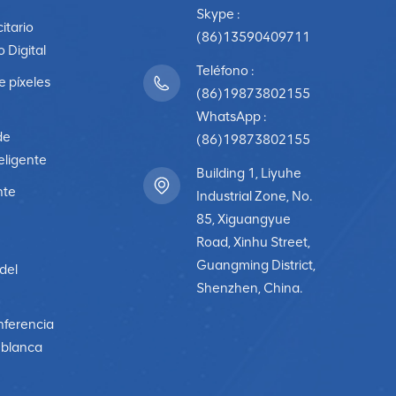
Skype :
citario
(86)13590409711
o Digital
Teléfono :
e píxeles
(86)19873802155
WhatsApp :
de
(86)19873802155
eligente
Building 1, Liyuhe
nte
Industrial Zone, No.
85, Xiguangyue
Road, Xinhu Street,
Guangming District,
 del
Shenzhen, China.
nferencia
a blanca