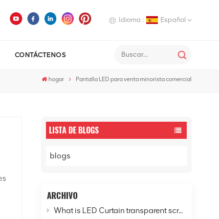
Idioma :
Español
CONTÁCTENOS
English
hogar
Pantalla LED para venta minorista comercial
Deutsch
Italiano
Русский
LISTA DE BLOGS
Español
blogs
es
ARCHIVO
n
What is LED Curtain transparent screen? - Explore the new horizon of digital cities