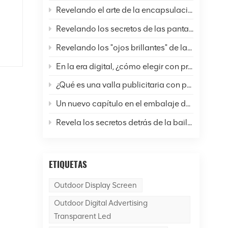
Revelando el arte de la encapsulación de pantallas LED: un análisis completo de seis técnicas comunes y perspectivas futuras
s
Revelando los secretos de las pantallas LED: ¿Cómo están cambiando nuestras vidas y el mundo?
Revelando los "ojos brillantes" de las pantallas LED: un análisis completo de la resolución
en
En la era digital, ¿cómo elegir con precisión las pantallas LED?
¿Qué es una valla publicitaria con pantalla LED para exteriores?
Un nuevo capítulo en el embalaje de pantallas LED: ¿Cuál es la diferencia entre la tecnología SMD y COB?
os
de
Revela los secretos detrás de la bailarina de la pantalla LED.
as
y
ETIQUETAS
s,
Outdoor Display Screen
zan
Outdoor Digital Advertising
as
Transparent Led