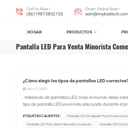
Call Us Now !
Order Online Now !
(86)19873802155
sam@mykastech.co
HOGAR
PRODUCTOS
PR
Pantalla LED Para Venta Minorista Come
¿Cómo elegir los tipos de pantallas LED correctos
Nov 17, 2023
Hablando de pantallas LED, todo el mundo debe estar
tipo de pantalla LED.es el más adecuado durante el p
para orientar la correcta selección. Pantalla LED de
ETIQUETAS CALIENTES :
Pantalla LED De Alquiler Para Eventos Esc
cordones de la lámpara inferior a P2,5 se denominan
utilizarCircuitos integrados de controladores de alto rend
Pantalla LED Para Venta Minorista Comercial
Pantalla LED De Estu