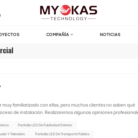
m
OYECTOS
COMPAÑÍA
NOTICIAS
rcial
?
 muy familiarizado con ellas, pero muchos clientes no saben qué
roceso de instalación. Realizaremos algunas opiniones profesional
 paso pequeñoGeneralmente, aquellas con una separación entre los
énicos
Pantalla LED De Publicidad Exterior
 pantallas de paso pequeño. Las pantallas de paso pequeño suele
imiento. Son de alto brillo, sin costuras, livianos y flexibles, y
dio Y Televisión.
Pantalla LED De Transporte Público