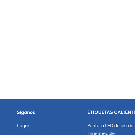
supermercados, KTV, centros comerciales, hospitales, 
publicitarios de exhibición para exteriores. La tecnol
suavidad del color, ajuste automáticamente el brillo y
una variedad de formas paracoordinar con una varieda
utilizan comúnmente en la construcción,industria publi
Síganos
ETIQUETAS CALIENT
hogar
Pantalla LED de piso in
impermeable