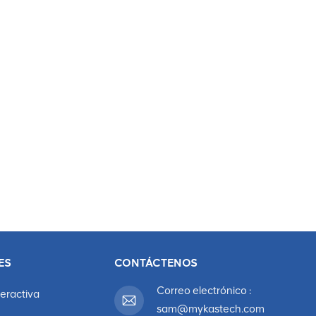
etc. La pantalla LED para exteriores es un dispositivo para medios
ogía de corrección de escala de grises multinivel puedemejore la
 haga que las transiciones sean naturales. Las pantallas vienen en
d de entornos arquitectónicos. Las pantallas LED para exteriores
citaria, empresas, parques, etc.
ES
CONTÁCTENOS
Correo electrónico :
teractiva
sam@mykastech.com