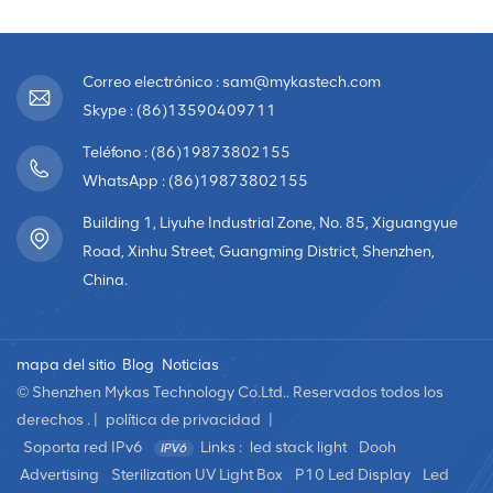
Correo electrónico : sam@mykastech.com
Skype : (86)13590409711
Teléfono : (86)19873802155
WhatsApp : (86)19873802155
Building 1, Liyuhe Industrial Zone, No. 85, Xiguangyue
Road, Xinhu Street, Guangming District, Shenzhen,
China.
mapa del sitio
Blog
Noticias
© Shenzhen Mykas Technology Co.Ltd.. Reservados todos los
derechos . |
política de privacidad
|
Soporta red IPv6
Links :
led stack light
Dooh
Advertising
Sterilization UV Light Box
P10 Led Display
Led