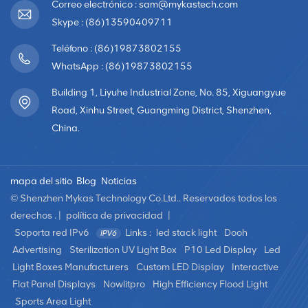
luz, que es delgada, transparente y juega transparente
Correo electrónico : sam@mykastech.com
yimágenes brillantes. Se utiliza principalmente en muros
Skype : (86)13590409711
cortina de vidrio arquitectónico, vitrinas, coreografías
Teléfono : (86)19873802155
escénicas,grandes centros comerciales y otros
WhatsApp : (86)19873802155
campos. pantalla LED de alquilerLa pantalla LED de
alquiler es una pantalla que se puede desmontar e
Building 1, Liyuhe Industrial Zone, No. 85, Xiguangyue
instalar repetidamente.El cuerpo de la pantalla es liviano
Road, Xinhu Street, Guangming District, Shenzhen,
y delgado, lo que ahorra espacio. Se puede ensamblar
China.
en cualquier dirección y tamaño para presentar
variosefectos visuales requeridos. La pantalla LED de
alquiler es adecuada para varios parques temáticos,
mapa del sitio
Blog
Noticias
bares, auditorios, grandes teatros, fiestas,construcción
© Shenzhen Mykas Technology Co.Ltd.. Reservados todos los
de muros cortina, etc. Pantalla LED creativa de forma
derechos . |
política de privacidad
|
especialLas pantallas LED creativas con formas
Soporta red IPv6
Links :
led stack light
Dooh
especiales son módulos fabricados en varias formas
personalizadas y luego ensamblados en
Advertising
Sterilization UV Light Box
P10 Led Display
Led
diferentesformas. Las pantallas LED creativas con formas
Light Boxes Manufacturers
Custom LED Display
Interactive
especiales tienen formas únicas, un gran poder de
Flat Panel Displays
Nowlitpro
High Efficiency Flood Light
representación y un fuerte sentido del diseño artístico.que
Sports Area Light