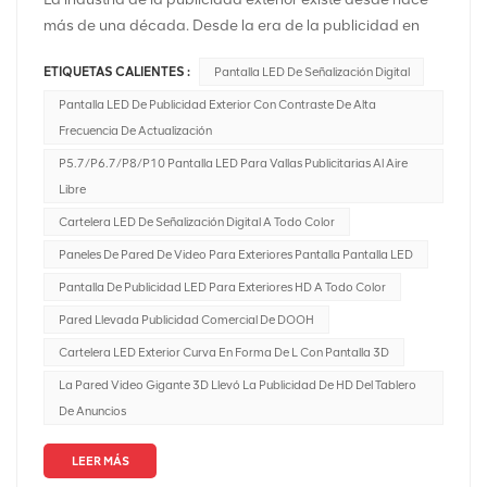
más de una década. Desde la era de la publicidad en
vallas publicitarias hasta la publicidad exterior digital, la
ETIQUETAS CALIENTES :
Pantalla LED De Señalización Digital
industria ha estado evolucionando constantemente para
abordar los comportamientos en constante cambio de
Pantalla LED De Publicidad Exterior Con Contraste De Alta
los consumidores. Una de las últimas innovaciones en la
Frecuencia De Actualización
industria es el DOOH programático o pDOOH. ¿Pero qué
P5.7/P6.7/P8/P10 Pantalla LED Para Vallas Publicitarias Al Aire
es exactamente? Publicidad programática digital
Libre
exterior (DOOH) en pantallas LED combina los beneficios
Cartelera LED De Señalización Digital A Todo Color
de la publicidad digital exterior con la compra
Paneles De Pared De Video Para Exteriores Pantalla Pantalla LED
programática, lo que permite la entrega de contenido
dirigido, basado en datos y en tiempo real en pantallas
Pantalla De Publicidad LED Para Exteriores HD A Todo Color
LED. A continuación se ofrece una descripción general
Pared Llevada Publicidad Comercial De DOOH
que cubre varios aspectos de DOOH programático en
Cartelera LED Exterior Curva En Forma De L Con Pantalla 3D
pantallas LED:1. Descripción general del DOOH
La Pared Video Gigante 3D Llevó La Publicidad De HD Del Tablero
programático en Pantallas LED:Pantallas LED: son
De Anuncios
pantallas grandes de alta resolución que se utilizan a
menudo en entornos al aire libre, centros comerciales,
LEER MÁS
centros de tránsito y otros espacios públicos.DOOH