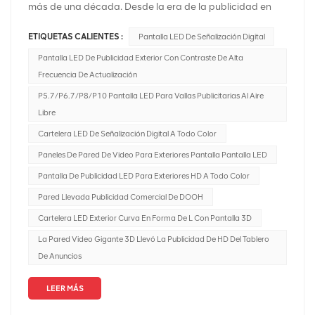
más de una década. Desde la era de la publicidad en
vallas publicitarias hasta la publicidad exterior digital, la
ETIQUETAS CALIENTES :
Pantalla LED De Señalización Digital
industria ha estado evolucionando constantemente para
abordar los comportamientos en constante cambio de
Pantalla LED De Publicidad Exterior Con Contraste De Alta
los consumidores. Una de las últimas innovaciones en la
Frecuencia De Actualización
industria es el DOOH programático o pDOOH. ¿Pero qué
P5.7/P6.7/P8/P10 Pantalla LED Para Vallas Publicitarias Al Aire
es exactamente? Publicidad programática digital
Libre
exterior (DOOH) en pantallas LED combina los beneficios
Cartelera LED De Señalización Digital A Todo Color
de la publicidad digital exterior con la compra
Paneles De Pared De Video Para Exteriores Pantalla Pantalla LED
programática, lo que permite la entrega de contenido
dirigido, basado en datos y en tiempo real en pantallas
Pantalla De Publicidad LED Para Exteriores HD A Todo Color
LED. A continuación se ofrece una descripción general
Pared Llevada Publicidad Comercial De DOOH
que cubre varios aspectos de DOOH programático en
Cartelera LED Exterior Curva En Forma De L Con Pantalla 3D
pantallas LED:1. Descripción general del DOOH
La Pared Video Gigante 3D Llevó La Publicidad De HD Del Tablero
programático en Pantallas LED:Pantallas LED: son
De Anuncios
pantallas grandes de alta resolución que se utilizan a
menudo en entornos al aire libre, centros comerciales,
LEER MÁS
centros de tránsito y otros espacios públicos.DOOH
programático: Implica la compra y venta automatizada