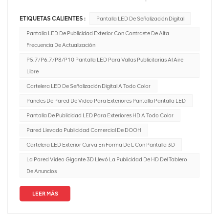
vallas publicitarias hasta la publicidad exterior digital, la
ETIQUETAS CALIENTES :
Pantalla LED De Señalización Digital
industria ha estado evolucionando constantemente para
abordar los comportamientos en constante cambio de
Pantalla LED De Publicidad Exterior Con Contraste De Alta
los consumidores. Una de las últimas innovaciones en la
Frecuencia De Actualización
industria es el DOOH programático o pDOOH. ¿Pero qué
P5.7/P6.7/P8/P10 Pantalla LED Para Vallas Publicitarias Al Aire
es exactamente? Publicidad programática digital
Libre
exterior (DOOH) en pantallas LED combina los beneficios
Cartelera LED De Señalización Digital A Todo Color
de la publicidad digital exterior con la compra
Paneles De Pared De Video Para Exteriores Pantalla Pantalla LED
programática, lo que permite la entrega de contenido
dirigido, basado en datos y en tiempo real en pantallas
Pantalla De Publicidad LED Para Exteriores HD A Todo Color
LED. A continuación se ofrece una descripción general
Pared Llevada Publicidad Comercial De DOOH
que cubre varios aspectos de DOOH programático en
Cartelera LED Exterior Curva En Forma De L Con Pantalla 3D
pantallas LED:1. Descripción general del DOOH
La Pared Video Gigante 3D Llevó La Publicidad De HD Del Tablero
programático en Pantallas LED:Pantallas LED: son
De Anuncios
pantallas grandes de alta resolución que se utilizan a
menudo en entornos al aire libre, centros comerciales,
LEER MÁS
centros de tránsito y otros espacios públicos.DOOH
programático: Implica la compra y venta automatizada