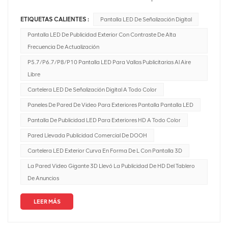
vallas publicitarias hasta la publicidad exterior digital, la
ETIQUETAS CALIENTES :
Pantalla LED De Señalización Digital
industria ha estado evolucionando constantemente para
abordar los comportamientos en constante cambio de
Pantalla LED De Publicidad Exterior Con Contraste De Alta
los consumidores. Una de las últimas innovaciones en la
Frecuencia De Actualización
industria es el DOOH programático o pDOOH. ¿Pero qué
P5.7/P6.7/P8/P10 Pantalla LED Para Vallas Publicitarias Al Aire
es exactamente? Publicidad programática digital
Libre
exterior (DOOH) en pantallas LED combina los beneficios
Cartelera LED De Señalización Digital A Todo Color
de la publicidad digital exterior con la compra
Paneles De Pared De Video Para Exteriores Pantalla Pantalla LED
programática, lo que permite la entrega de contenido
dirigido, basado en datos y en tiempo real en pantallas
Pantalla De Publicidad LED Para Exteriores HD A Todo Color
LED. A continuación se ofrece una descripción general
Pared Llevada Publicidad Comercial De DOOH
que cubre varios aspectos de DOOH programático en
Cartelera LED Exterior Curva En Forma De L Con Pantalla 3D
pantallas LED:1. Descripción general del DOOH
La Pared Video Gigante 3D Llevó La Publicidad De HD Del Tablero
programático en Pantallas LED:Pantallas LED: son
De Anuncios
pantallas grandes de alta resolución que se utilizan a
menudo en entornos al aire libre, centros comerciales,
LEER MÁS
centros de tránsito y otros espacios públicos.DOOH
programático: Implica la compra y venta automatizada