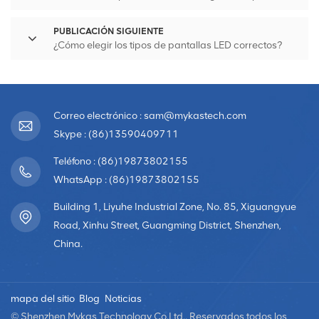
PUBLICACIÓN SIGUIENTE
¿Cómo elegir los tipos de pantallas LED correctos?
Correo electrónico : sam@mykastech.com
Skype : (86)13590409711
Teléfono : (86)19873802155
WhatsApp : (86)19873802155
Building 1, Liyuhe Industrial Zone, No. 85, Xiguangyue
Road, Xinhu Street, Guangming District, Shenzhen,
China.
mapa del sitio
Blog
Noticias
© Shenzhen Mykas Technology Co.Ltd.. Reservados todos los