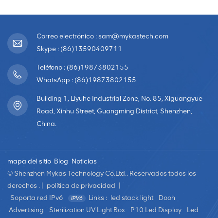
Correo electrónico : sam@mykastech.com
Skype : (86)13590409711
Teléfono : (86)19873802155
WhatsApp : (86)19873802155
Building 1, Liyuhe Industrial Zone, No. 85, Xiguangyue
Road, Xinhu Street, Guangming District, Shenzhen,
China.
mapa del sitio
Blog
Noticias
© Shenzhen Mykas Technology Co.Ltd.. Reservados todos los
derechos . |
política de privacidad
|
Soporta red IPv6
Links :
led stack light
Dooh
Advertising
Sterilization UV Light Box
P10 Led Display
Led