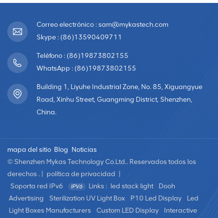
Correo electrónico : sam@mykastech.com
Skype : (86)13590409711
Teléfono : (86)19873802155
WhatsApp : (86)19873802155
Building 1, Liyuhe Industrial Zone, No. 85, Xiguangyue
Road, Xinhu Street, Guangming District, Shenzhen,
China.
mapa del sitio
Blog
Noticias
© Shenzhen Mykas Technology Co.Ltd.. Reservados todos los
derechos . |
política de privacidad
|
Soporta red IPv6
Links :
led stack light
Dooh
Advertising
Sterilization UV Light Box
P10 Led Display
Led
Light Boxes Manufacturers
Custom LED Display
Interactive