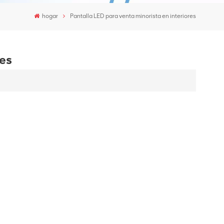
hogar
Pantalla LED para venta minorista en interiores
res