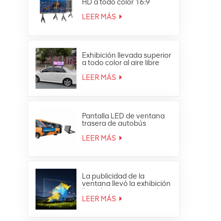
HD a todo color 16:9
Pantalla LED todo en uno
4K
LEER MÁS
Exhibición llevada superior
a todo color al aire libre
impermeable de la
publicidad móvil del techo
LEER MÁS
del coche
Pantalla LED de ventana
trasera de autobús
publicitaria a todo color
para exteriores
LEER MÁS
La publicidad de la
ventana llevó la exhibición
llevada transparente de
cristal de la malla de la
LEER MÁS
cortina