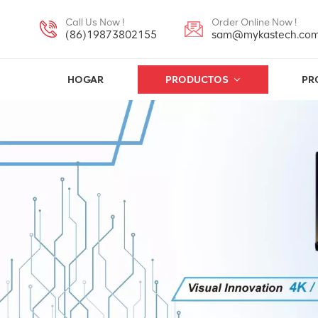
Call Us Now !
Order Online Now !
(86)19873802155
sam@mykastech.co
HOGAR
PRODUCTOS
PR