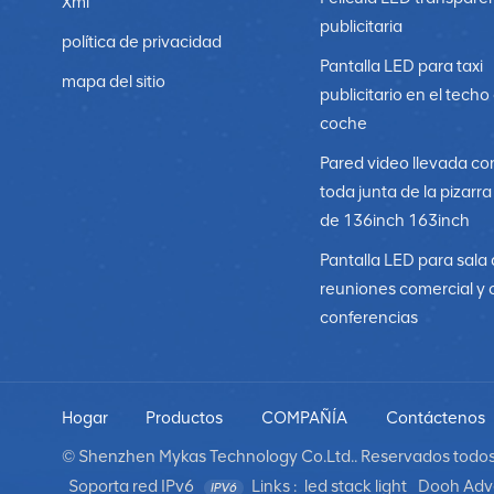
Xml
publicitaria
política de privacidad
Pantalla LED para taxi
mapa del sitio
publicitario en el techo
coche
Pared video llevada co
toda junta de la pizarr
de 136inch 163inch
Pantalla LED para sala
reuniones comercial y 
conferencias
Hogar
Productos
COMPAÑÍA
Contáctenos
© Shenzhen Mykas Technology Co.Ltd.. Reservados todos 
Soporta red IPv6
Links :
led stack light
Dooh Adve