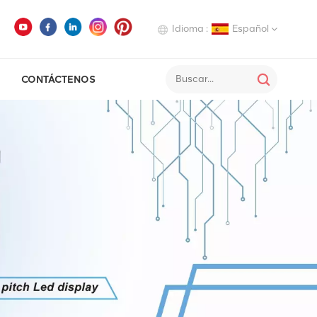
Idioma :
Español
CONTÁCTENOS
English
Deutsch
Italiano
Русский
Español