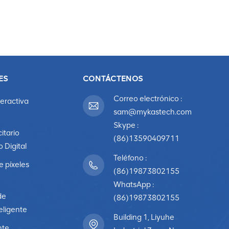
ES
CONTÁCTENOS
Correo electrónico :
teractiva
sam@mykastech.com
Skype :
citario
(86)13590409711
o Digital
Teléfono :
e píxeles
(86)19873802155
WhatsApp :
de
(86)19873802155
eligente
Building 1, Liyuhe
nte