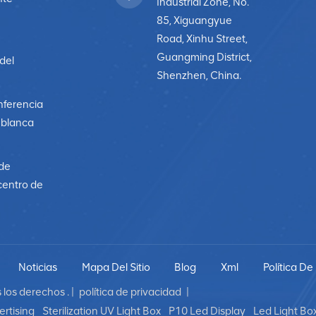
Industrial Zone, No.
85, Xiguangyue
Road, Xinhu Street,
Guangming District,
 del
Shenzhen, China.
nferencia
a blanca
 de
centro de
Noticias
Mapa Del Sitio
Blog
Xml
Política De
los derechos . |
política de privacidad
|
rtising
Sterilization UV Light Box
P10 Led Display
Led Light Bo