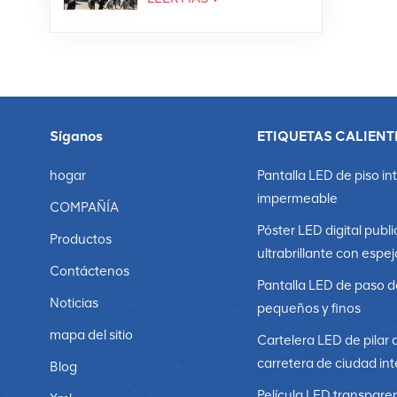
Síganos
ETIQUETAS CALIENT
hogar
Pantalla LED de piso in
impermeable
COMPAÑÍA
Póster LED digital publi
Productos
ultrabrillante con espej
Contáctenos
Pantalla LED de paso d
Noticias
pequeños y finos
mapa del sitio
Cartelera LED de pilar 
carretera de ciudad int
Blog
Película LED transpare