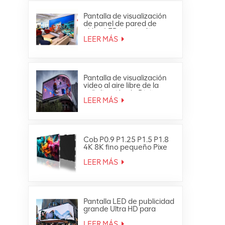
Pantalla de visualización
de panel de pared de
vídeo LED interior fija
ultrafina Full HD
LEER MÁS
Pantalla de visualización
video al aire libre de la
señalización de Digitaces
de la pared de la prenda
LEER MÁS
impermeable LED de HD
Cob P0.9 P1.25 P1.5 P1.8
4K 8K fino pequeño Pixe
Led TV Video Wall
LEER MÁS
Pantalla LED de publicidad
grande Ultra HD para
exteriores 4K
LEER MÁS