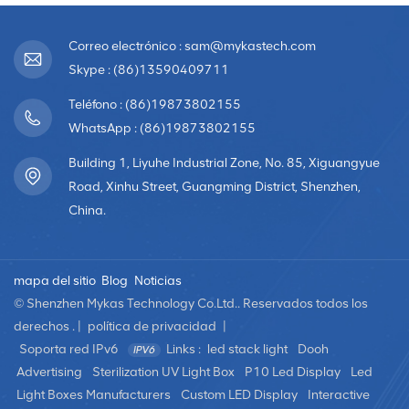
Correo electrónico : sam@mykastech.com
Skype : (86)13590409711
Teléfono : (86)19873802155
WhatsApp : (86)19873802155
Building 1, Liyuhe Industrial Zone, No. 85, Xiguangyue
Road, Xinhu Street, Guangming District, Shenzhen,
China.
mapa del sitio
Blog
Noticias
© Shenzhen Mykas Technology Co.Ltd.. Reservados todos los
derechos . |
política de privacidad
|
Soporta red IPv6
Links :
led stack light
Dooh
Advertising
Sterilization UV Light Box
P10 Led Display
Led
Light Boxes Manufacturers
Custom LED Display
Interactive