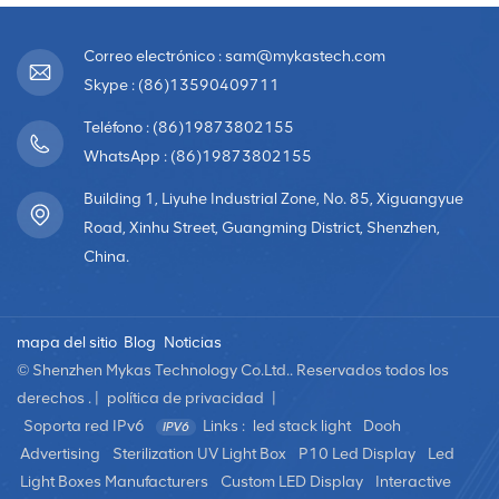
Correo electrónico : sam@mykastech.com
Skype : (86)13590409711
Teléfono : (86)19873802155
WhatsApp : (86)19873802155
Building 1, Liyuhe Industrial Zone, No. 85, Xiguangyue
Road, Xinhu Street, Guangming District, Shenzhen,
China.
mapa del sitio
Blog
Noticias
© Shenzhen Mykas Technology Co.Ltd.. Reservados todos los
derechos . |
política de privacidad
|
Soporta red IPv6
Links :
led stack light
Dooh
Advertising
Sterilization UV Light Box
P10 Led Display
Led
Light Boxes Manufacturers
Custom LED Display
Interactive