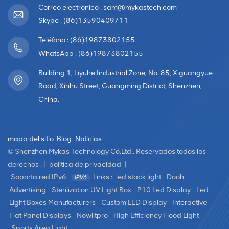
Correo electrónico : sam@mykastech.com
Skype : (86)13590409711
Teléfono : (86)19873802155
WhatsApp : (86)19873802155
Building 1, Liyuhe Industrial Zone, No. 85, Xiguangyue
Road, Xinhu Street, Guangming District, Shenzhen,
China.
mapa del sitio
Blog
Noticias
© Shenzhen Mykas Technology Co.Ltd.. Reservados todos los
derechos . |
política de privacidad
|
Soporta red IPv6
Links :
led stack light
Dooh
Advertising
Sterilization UV Light Box
P10 Led Display
Led
Light Boxes Manufacturers
Custom LED Display
Interactive
Flat Panel Displays
Nowlitpro
High Efficiency Flood Light
Sports Area Light