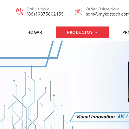
Call Us Now !
Order Online Now !
(86)19873802155
sam@mykastech.co
HOGAR
PRODUCTOS
PR