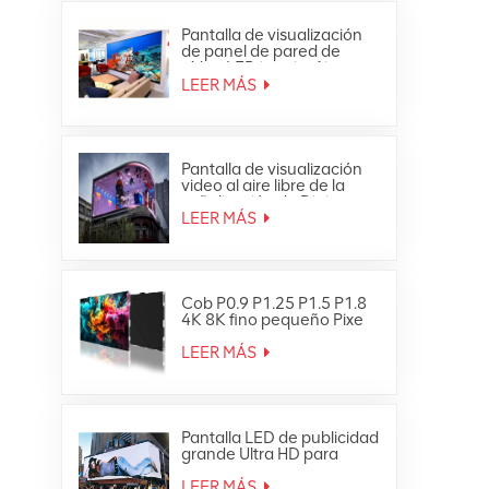
Pantalla de visualización
de panel de pared de
vídeo LED interior fija
ultrafina Full HD
LEER MÁS
Pantalla de visualización
video al aire libre de la
señalización de Digitaces
de la pared de la prenda
LEER MÁS
impermeable LED de HD
Cob P0.9 P1.25 P1.5 P1.8
4K 8K fino pequeño Pixe
Led TV Video Wall
LEER MÁS
Pantalla LED de publicidad
grande Ultra HD para
exteriores 4K
LEER MÁS