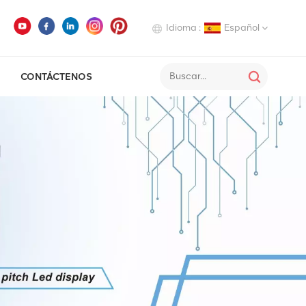
Idioma :
Español
CONTÁCTENOS
English
Deutsch
Italiano
Русский
Español