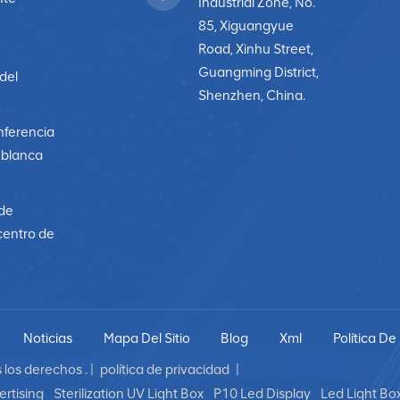
Industrial Zone, No.
85, Xiguangyue
Road, Xinhu Street,
Guangming District,
 del
Shenzhen, China.
nferencia
a blanca
 de
centro de
Noticias
Mapa Del Sitio
Blog
Xml
Política De
los derechos . |
política de privacidad
|
rtising
Sterilization UV Light Box
P10 Led Display
Led Light Bo