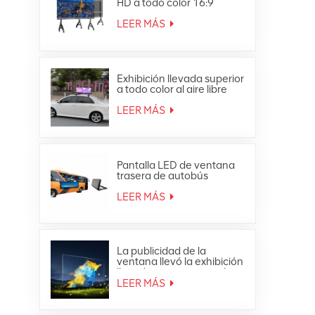
HD a todo color 16:9
Pantalla LED todo en uno
4K
LEER MÁS
Exhibición llevada superior
a todo color al aire libre
impermeable de la
publicidad móvil del techo
LEER MÁS
del coche
Pantalla LED de ventana
trasera de autobús
publicitaria a todo color
para exteriores
LEER MÁS
La publicidad de la
ventana llevó la exhibición
llevada transparente de
cristal de la malla de la
LEER MÁS
cortina