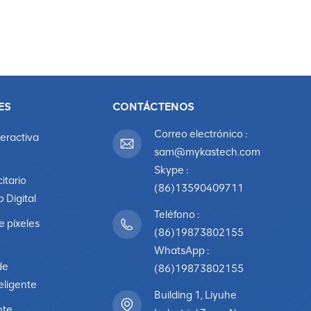
ES
CONTÁCTENOS
Correo electrónico :
teractiva
sam@mykastech.com
Skype :
citario
(86)13590409711
o Digital
Teléfono :
e píxeles
(86)19873802155
WhatsApp :
de
(86)19873802155
eligente
Building 1, Liyuhe
nte