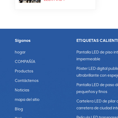
Síganos
ETIQUETAS CALIENT
hogar
Pantalla LED de piso in
impermeable
COMPAÑÍA
Póster LED digital publi
Productos
ultrabrillante con espej
Contáctenos
Pantalla LED de paso d
Noticias
pequeños y finos
mapa del sitio
Cartelera LED de pilar 
carretera de ciudad int
Blog
Película LED transpare