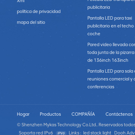
Xml
publicitaria
política de privacidad
Pantalla LED para taxi
mapa del sitio
publicitario en el techo
coche
Pared video llevada co
toda junta de la pizarr
de 136inch 163inch
Pantalla LED para sala
reuniones comercial y 
conferencias
Hogar
Productos
COMPAÑÍA
Contáctenos
© Shenzhen Mykas Technology Co.Ltd.. Reservados todos 
Soporta red IPv6
Links :
led stack light
Dooh Adve