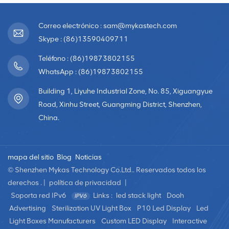
Correo electrónico : sam@mykastech.com
Skype : (86)13590409711
Teléfono : (86)19873802155
WhatsApp : (86)19873802155
Building 1, Liyuhe Industrial Zone, No. 85, Xiguangyue
Road, Xinhu Street, Guangming District, Shenzhen,
China.
mapa del sitio
Blog
Noticias
© Shenzhen Mykas Technology Co.Ltd.. Reservados todos los
derechos . |
política de privacidad
|
Soporta red IPv6
Links :
led stack light
Dooh
Advertising
Sterilization UV Light Box
P10 Led Display
Led
Light Boxes Manufacturers
Custom LED Display
Interactive