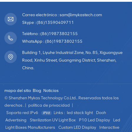
Correo electrónico : sam@mykastech.com
Skype : (86)13590409711
Teléfono : (86)19873802155
WhatsApp : (86)19873802155
Building 1, Liyuhe Industrial Zone, No. 85, Xiguangyue
Road, Xinhu Street, Guangming District, Shenzhen,
China.
mapa del sitio
Blog
Noticias
© Shenzhen Mykas Technology Co.Ltd.. Reservados todos los
derechos . |
política de privacidad
|
Soporta red IPv6
Links :
led stack light
Dooh
Advertising
Sterilization UV Light Box
P10 Led Display
Led
Light Boxes Manufacturers
Custom LED Display
Interactive