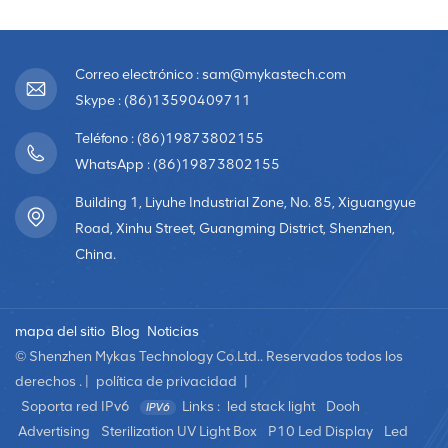
Correo electrónico : sam@mykastech.com
Skype : (86)13590409711
Teléfono : (86)19873802155
WhatsApp : (86)19873802155
Building 1, Liyuhe Industrial Zone, No. 85, Xiguangyue
Road, Xinhu Street, Guangming District, Shenzhen,
China.
mapa del sitio
Blog
Noticias
© Shenzhen Mykas Technology Co.Ltd.. Reservados todos los
derechos . |
política de privacidad
|
Soporta red IPv6
Links :
led stack light
Dooh
Advertising
Sterilization UV Light Box
P10 Led Display
Led