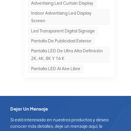
Advertising Led Curtain Display
Indoor Advertising Led Display
a
Screen
Led Transparent Digital Signage
Pantalla De Publicidad Exterior
ta
Pantalla LED De Ultra Alta Definición
2K, 4K, 8K Y 16 K
Pantalla LED Al Aire Libre
LED
 el
Dejar Un Mensaje
a
Si está interesado en nuestros productos y desea
conocer más detalles, deje un mensaje aquí, le