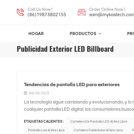
Call Us Now !
Order Online Now !
(86)19873802155
sam@mykastech.co
HOGAR
PRODUCTOS
PR
Publicidad Exterior LED Billboard
Tendencias de pantalla LED para exteriores
Dec 08, 2023
La tecnología sigue cambiando y evolucionando, y lo
cualquier pantalla LED digital, los consumidores busca
calidad y más baratos de mantener. pantalla LED para 
ETIQUETAS CALIENTES :
Cartelera De Pantalla LED Al Aire Libre
la industria de pantallas LED al aire libre.1, mayor res
estaban volviendo más avanzados en términos de resolu
Pantalla Led Al Aire Libre
Cartelera Publicitaria Al Aire Libre
P