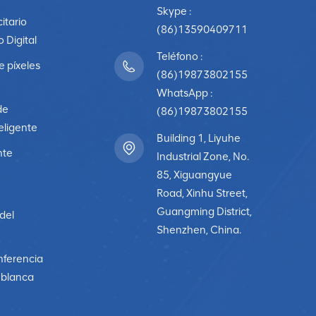
Skype :
citario
(86)13590409711
o Digital
Teléfono :
e píxeles
(86)19873802155
WhatsApp :
de
(86)19873802155
eligente
Building 1, Liyuhe
nte
Industrial Zone, No.
85, Xiguangyue
Road, Xinhu Street,
Guangming District,
 del
Shenzhen, China.
nferencia
a blanca