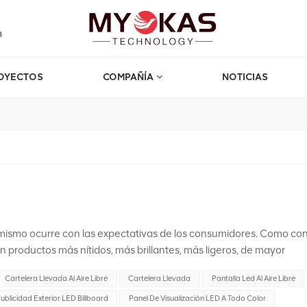
m
OYECTOS
COMPAÑÍA
NOTICIAS
 mismo ocurre con las expectativas de los consumidores. Como co
n productos más nítidos, más brillantes, más ligeros, de mayor
aplicaciones al aire libre. Varias tendencias estaban dando forma
Cartelera Llevada Al Aire Libre
Cartelera Llevada
Pantalla Led Al Aire Libre
olución y densidad de píxeles: Pantallas LED para exteriores Se
ción y densidad de píxeles, lo que permitía pantallas más nítida
ublicidad Exterior LED Billboard
Panel De Visualización LED A Todo Color