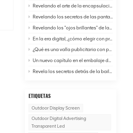
D y
Revelando el arte de la encapsulación de pantallas LED: un análisis completo de seis técnicas comunes y perspectivas futuras
os
Revelando los secretos de las pantallas LED: ¿Cómo están cambiando nuestras vidas y el mundo?
 el
os
Revelando los "ojos brillantes" de las pantallas LED: un análisis completo de la resolución
es
En la era digital, ¿cómo elegir con precisión las pantallas LED?
La
¿Qué es una valla publicitaria con pantalla LED para exteriores?
Un nuevo capítulo en el embalaje de pantallas LED: ¿Cuál es la diferencia entre la tecnología SMD y COB?
Revela los secretos detrás de la bailarina de la pantalla LED.
a
én
ETIQUETAS
ara
Outdoor Display Screen
Outdoor Digital Advertising
o
Transparent Led
io