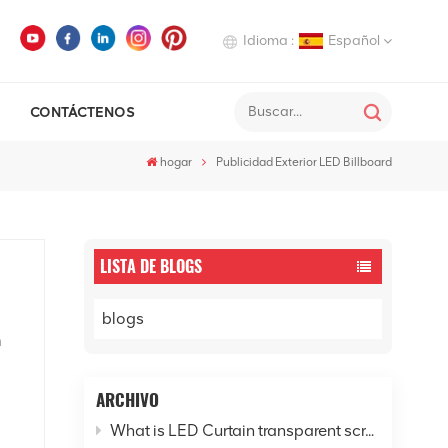
Idioma :
Español
CONTÁCTENOS
English
hogar
Publicidad Exterior LED Billboard
Deutsch
Italiano
Русский
LISTA DE BLOGS
Español
blogs
n
 a
ARCHIVO
What is LED Curtain transparent screen? - Explore the new horizon of digital cities
s y