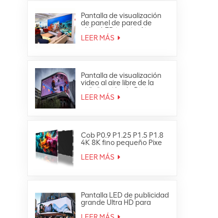
Pantalla de visualización
de panel de pared de
vídeo LED interior fija
ultrafina Full HD
LEER MÁS
Pantalla de visualización
video al aire libre de la
señalización de Digitaces
de la pared de la prenda
LEER MÁS
impermeable LED de HD
Cob P0.9 P1.25 P1.5 P1.8
4K 8K fino pequeño Pixe
Led TV Video Wall
LEER MÁS
Pantalla LED de publicidad
grande Ultra HD para
exteriores 4K
LEER MÁS