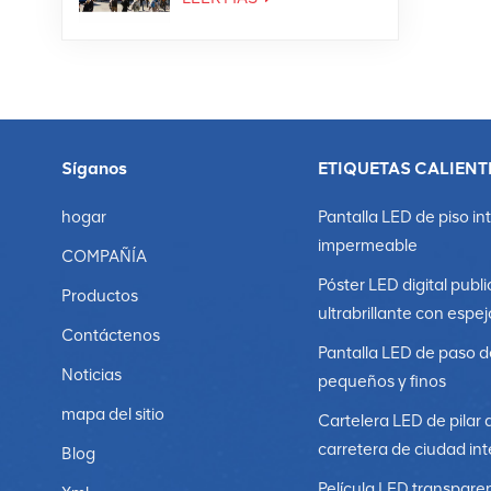
Síganos
ETIQUETAS CALIENT
hogar
Pantalla LED de piso in
impermeable
COMPAÑÍA
Póster LED digital publi
Productos
ultrabrillante con espej
Contáctenos
Pantalla LED de paso d
Noticias
pequeños y finos
mapa del sitio
Cartelera LED de pilar 
carretera de ciudad int
Blog
Película LED transpare