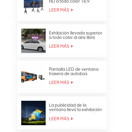
HD a todo color 16:9
Pantalla LED todo en uno
4K
LEER MÁS
Exhibición llevada superior
a todo color al aire libre
impermeable de la
publicidad móvil del techo
LEER MÁS
del coche
Pantalla LED de ventana
trasera de autobús
publicitaria a todo color
para exteriores
LEER MÁS
La publicidad de la
ventana llevó la exhibición
llevada transparente de
cristal de la malla de la
LEER MÁS
cortina