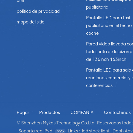
Xml
publicitaria
política de privacidad
Pantalla LED para taxi
mapa del sitio
publicitario en el techo
coche
Pared video llevada co
toda junta de la pizarr
de 136inch 163inch
Pantalla LED para sala
reuniones comercial y 
conferencias
Hogar
Productos
COMPAÑÍA
Contáctenos
© Shenzhen Mykas Technology Co.Ltd.. Reservados todos 
Soporta red IPv6
Links :
led stack light
Dooh Adve