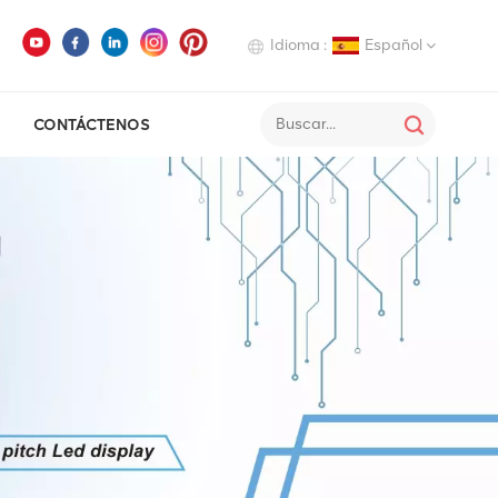
Idioma :
Español
CONTÁCTENOS
English
Deutsch
Italiano
Русский
Español