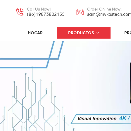
Call Us Now !
Order Online Now !
(86)19873802155
sam@mykastech.co
HOGAR
PRODUCTOS
PR