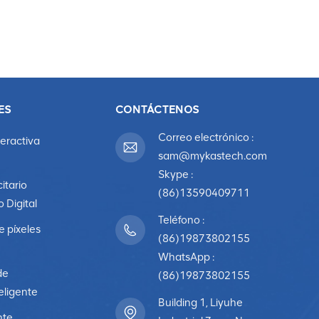
ES
CONTÁCTENOS
Correo electrónico :
teractiva
sam@mykastech.com
Skype :
citario
(86)13590409711
o Digital
Teléfono :
e píxeles
(86)19873802155
WhatsApp :
de
(86)19873802155
eligente
Building 1, Liyuhe
nte