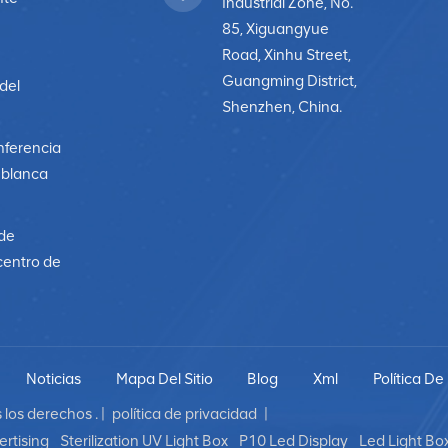
Industrial Zone, No.
85, Xiguangyue
Road, Xinhu Street,
Guangming District,
 del
Shenzhen, China.
nferencia
a blanca
 de
centro de
Noticias
Mapa Del Sitio
Blog
Xml
Política De
los derechos . |
política de privacidad
|
rtising
Sterilization UV Light Box
P10 Led Display
Led Light Bo