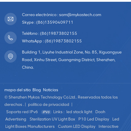
Correo electrónico : sam@mykastech.com
Skype : (86)13590409711
Teléfono : (86)19873802155
WhatsApp : (86)19873802155
Building 1, Liyuhe Industrial Zone, No. 85, Xiguangyue
Road, Xinhu Street, Guangming District, Shenzhen,
China.
mapa del sitio
Blog
Noticias
© Shenzhen Mykas Technology Co.Ltd.. Reservados todos los
derechos . |
política de privacidad
|
Soporta red IPv6
Links :
led stack light
Dooh
Advertising
Sterilization UV Light Box
P10 Led Display
Led
Light Boxes Manufacturers
Custom LED Display
Interactive