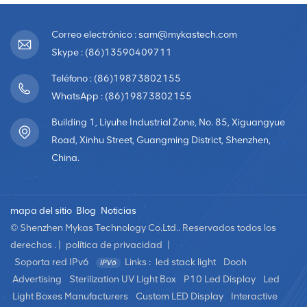
Correo electrónico : sam@mykastech.com
Skype : (86)13590409711
Teléfono : (86)19873802155
WhatsApp : (86)19873802155
Building 1, Liyuhe Industrial Zone, No. 85, Xiguangyue
Road, Xinhu Street, Guangming District, Shenzhen,
China.
mapa del sitio
Blog
Noticias
© Shenzhen Mykas Technology Co.Ltd.. Reservados todos los
derechos . |
política de privacidad
|
Soporta red IPv6
Links :
led stack light
Dooh
Advertising
Sterilization UV Light Box
P10 Led Display
Led
Light Boxes Manufacturers
Custom LED Display
Interactive