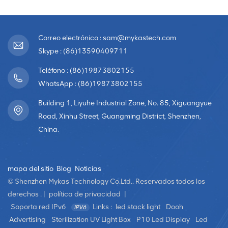
Correo electrónico : sam@mykastech.com
Skype : (86)13590409711
Teléfono : (86)19873802155
WhatsApp : (86)19873802155
Building 1, Liyuhe Industrial Zone, No. 85, Xiguangyue
Road, Xinhu Street, Guangming District, Shenzhen,
China.
mapa del sitio
Blog
Noticias
© Shenzhen Mykas Technology Co.Ltd.. Reservados todos los
derechos . |
política de privacidad
|
Soporta red IPv6
Links :
led stack light
Dooh
Advertising
Sterilization UV Light Box
P10 Led Display
Led