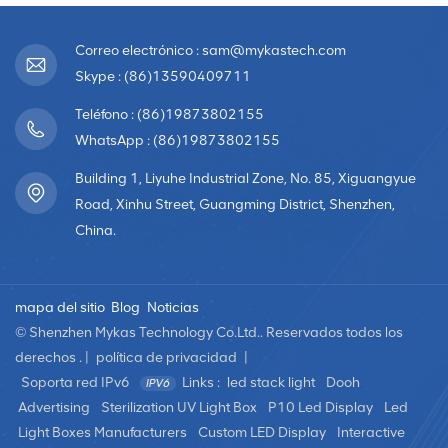
Correo electrónico : sam@mykastech.com
Skype : (86)13590409711
Teléfono : (86)19873802155
WhatsApp : (86)19873802155
Building 1, Liyuhe Industrial Zone, No. 85, Xiguangyue
Road, Xinhu Street, Guangming District, Shenzhen,
China.
mapa del sitio
Blog
Noticias
© Shenzhen Mykas Technology Co.Ltd.. Reservados todos los
derechos . |
política de privacidad
|
Soporta red IPv6
Links :
led stack light
Dooh
Advertising
Sterilization UV Light Box
P10 Led Display
Led
Light Boxes Manufacturers
Custom LED Display
Interactive