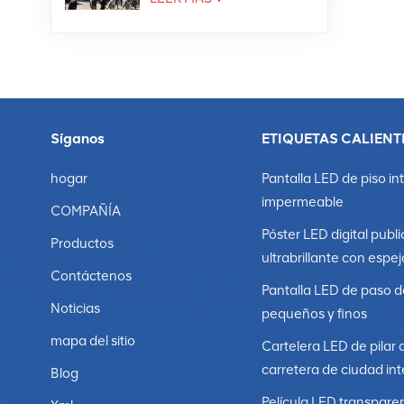
Síganos
ETIQUETAS CALIENT
hogar
Pantalla LED de piso in
impermeable
COMPAÑÍA
Póster LED digital publi
Productos
ultrabrillante con espej
Contáctenos
Pantalla LED de paso d
Noticias
pequeños y finos
mapa del sitio
Cartelera LED de pilar 
carretera de ciudad int
Blog
Película LED transpare