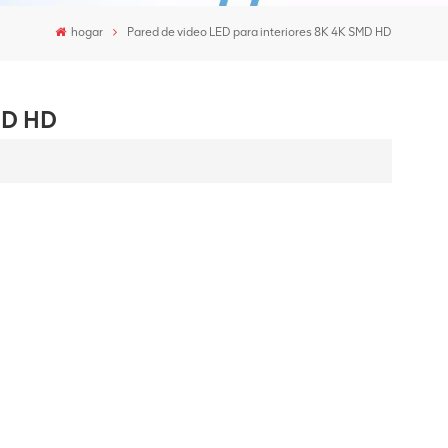
hogar
Pared de video LED para interiores 8K 4K SMD HD
MD HD