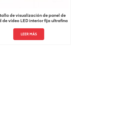
alla de visualización de panel de
 de vídeo LED interior fija ultrafina
Full HD
LEER MÁS