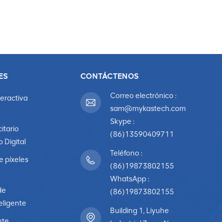
ES
CONTÁCTENOS
Correo electrónico :
teractiva
sam@mykastech.com
Skype :
citario
(86)13590409711
o Digital
Teléfono :
e píxeles
(86)19873802155
WhatsApp :
de
(86)19873802155
eligente
Building 1, Liyuhe
nte