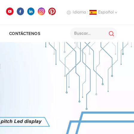
Idioma :
Español
CONTÁCTENOS
English
Deutsch
Italiano
Русский
Español