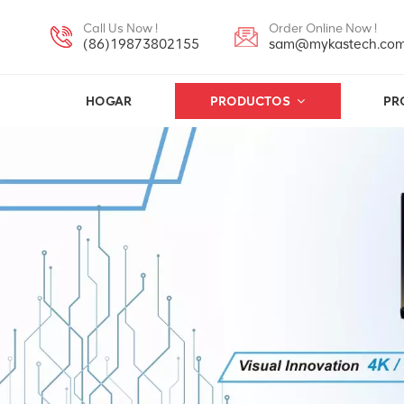
Call Us Now !
Order Online Now !
(86)19873802155
sam@mykastech.co
HOGAR
PRODUCTOS
PR