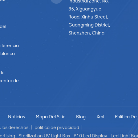
Industrial Zone, No.
85, Xiguangyue
Road, Xinhu Street,
Guangming District,
 del
Shenzhen, China.
nferencia
a blanca
 de
centro de
Noticias
Mapa Del Sitio
Blog
Xml
Política De
los derechos . |
política de privacidad
|
rtising
Sterilization UV Light Box
P10 Led Display
Led Light Bo