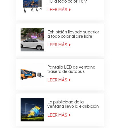
HD a todo color 16:9
Pantalla LED todo en uno
4K
LEER MÁS
Exhibición llevada superior
a todo color al aire libre
impermeable de la
publicidad móvil del techo
LEER MÁS
del coche
Pantalla LED de ventana
trasera de autobús
publicitaria a todo color
para exteriores
LEER MÁS
La publicidad de la
ventana llevó la exhibición
llevada transparente de
cristal de la malla de la
LEER MÁS
cortina