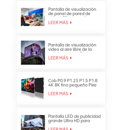
Pantalla de visualización
de panel de pared de
vídeo LED interior fija
ultrafina Full HD
LEER MÁS
Pantalla de visualización
video al aire libre de la
señalización de Digitaces
de la pared de la prenda
LEER MÁS
impermeable LED de HD
Cob P0.9 P1.25 P1.5 P1.8
4K 8K fino pequeño Pixe
Led TV Video Wall
LEER MÁS
Pantalla LED de publicidad
grande Ultra HD para
exteriores 4K
LEER MÁS