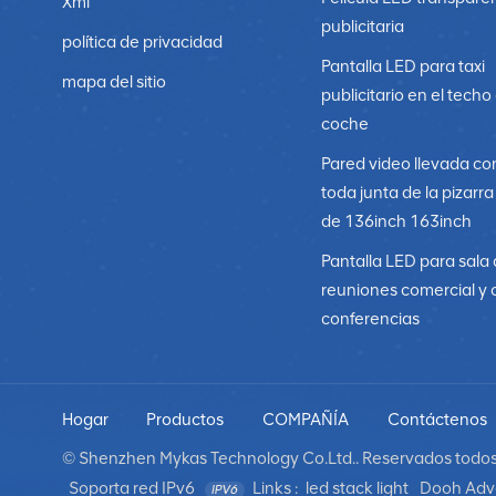
Xml
publicitaria
política de privacidad
Pantalla LED para taxi
mapa del sitio
publicitario en el techo
coche
Pared video llevada co
toda junta de la pizarr
de 136inch 163inch
Pantalla LED para sala
reuniones comercial y 
conferencias
Hogar
Productos
COMPAÑÍA
Contáctenos
© Shenzhen Mykas Technology Co.Ltd.. Reservados todos 
Soporta red IPv6
Links :
led stack light
Dooh Adve