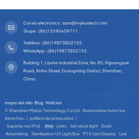
Correo electrónico : sam@mykastech.com
Skype : (86)13590409711
Teléfono : (86)19873802155
WhatsApp : (86)19873802155
Building 1, Liyuhe Industrial Zone, No. 85, Xiguangyue
Road, Xinhu Street, Guangming District, Shenzhen,
China.
mapa del sitio
Blog
Noticias
© Shenzhen Mykas Technology Co.Ltd.. Reservados todos los
derechos . |
política de privacidad
|
Soporta red IPv6
Links :
led stack light
Dooh
Advertising
Sterilization UV Light Box
P10 Led Display
Led