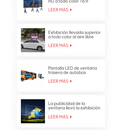
HD a todo color 16:9
Pantalla LED todo en uno
4K
LEER MÁS
Exhibición llevada superior
a todo color al aire libre
impermeable de la
publicidad móvil del techo
LEER MÁS
del coche
Pantalla LED de ventana
trasera de autobús
publicitaria a todo color
para exteriores
LEER MÁS
La publicidad de la
ventana llevó la exhibición
llevada transparente de
cristal de la malla de la
LEER MÁS
cortina