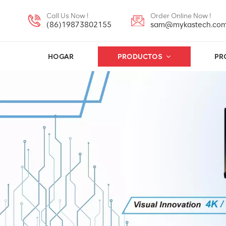
Call Us Now !
Order Online Now !
(86)19873802155
sam@mykastech.co
HOGAR
PRODUCTOS
PR