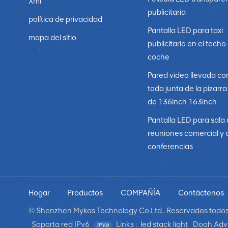
Xml
publicitaria
política de privacidad
Pantalla LED para taxi
mapa del sitio
publicitario en el techo
coche
Pared video llevada co
toda junta de la pizarr
de 136inch 163inch
Pantalla LED para sala
reuniones comercial y 
conferencias
Hogar
Productos
COMPAÑÍA
Contáctenos
© Shenzhen Mykas Technology Co.Ltd.. Reservados todos 
Soporta red IPv6
Links :
led stack light
Dooh Adve