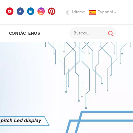
Idioma :
Español
CONTÁCTENOS
English
Deutsch
Italiano
Русский
Español