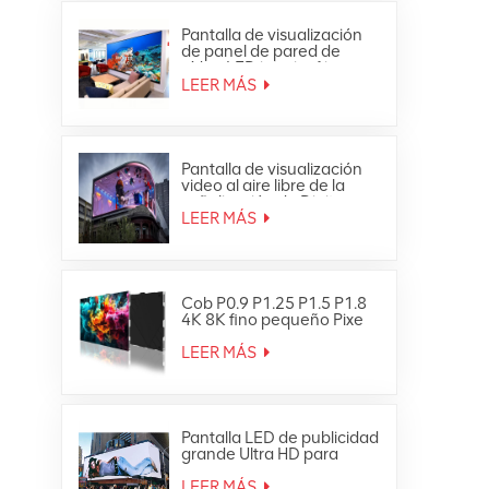
Pantalla de visualización
de panel de pared de
vídeo LED interior fija
ultrafina Full HD
LEER MÁS
Pantalla de visualización
video al aire libre de la
señalización de Digitaces
de la pared de la prenda
LEER MÁS
impermeable LED de HD
Cob P0.9 P1.25 P1.5 P1.8
4K 8K fino pequeño Pixe
Led TV Video Wall
LEER MÁS
Pantalla LED de publicidad
grande Ultra HD para
exteriores 4K
LEER MÁS