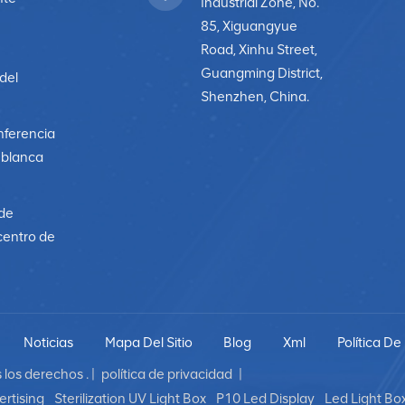
Industrial Zone, No.
85, Xiguangyue
Road, Xinhu Street,
Guangming District,
 del
Shenzhen, China.
nferencia
a blanca
 de
centro de
Noticias
Mapa Del Sitio
Blog
Xml
Política De
los derechos . |
política de privacidad
|
rtising
Sterilization UV Light Box
P10 Led Display
Led Light Bo