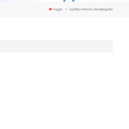
hogar
Led fijo interior ultradelgado