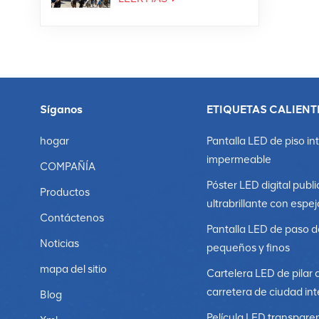
Síganos
ETIQUETAS CALIENT
hogar
Pantalla LED de piso in
impermeable
COMPAÑÍA
Póster LED digital publi
Productos
ultrabrillante con espej
Contáctenos
Pantalla LED de paso d
Noticias
pequeños y finos
mapa del sitio
Cartelera LED de pilar 
carretera de ciudad int
Blog
Película LED transpare