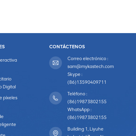
ES
CONTÁCTENOS
Correo electrónico :
teractiva
sam@mykastech.com
Skype :
citario
(86)13590409711
o Digital
Teléfono :
e píxeles
(86)19873802155
WhatsApp :
de
(86)19873802155
eligente
Building 1, Liyuhe
nte