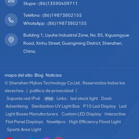
superficies de diferentes formas. Esto los hace
Skype : (86)13590409711
adaptables a requisitos de diseño complejos.Alto brillo:
Teléfono : (86)19873802155
las pantallas de película LED tienen una alta luminosidad,
lo que produce imágenes y vídeos brillantes y claros.
WhatsApp : (86)19873802155
Mantienen una buena visibilidad tanto si se utilizan en
Building 1, Liyuhe Industrial Zone, No. 85, Xiguangyue
interiores como en exteriores.Bajo consumo de energía:
Road, Xinhu Street, Guangming District, Shenzhen,
las pantallas de película LED utilizan tecnología LED, lo
China.
que ayuda a ahorrar energía y reducir el consumo de
energía en comparación con las tecnologías de
visualización tradicionales. Esto no sólo es respetuoso
mapa del sitio
Blog
Noticias
con el medio ambiente sino también rentable.Alto
contraste: las pantallas de película LED ofrecen un alto
© Shenzhen Mykas Technology Co.Ltd.. Reservados todos los
contraste y muestran imágenes y vídeos vívidos.
derechos . |
política de privacidad
|
Mantienen la claridad y el detalle tanto en ambientes
Soporta red IPv6
Links :
led stack light
Dooh
oscuros como brillantes.Amplio ángulo de visión: las
Advertising
Sterilization UV Light Box
P10 Led Display
Led
pantallas de película LED tienen un amplio rango de
Light Boxes Manufacturers
Custom LED Display
Interactive
ángulos de visión, lo que permite a los espectadores ver
Flat Panel Displays
Nowlitpro
High Efficiency Flood Light
imágenes y vídeos claros desde diferentes
Sports Area Light
perspectivas.Gran durabilidad: las pantallas de película