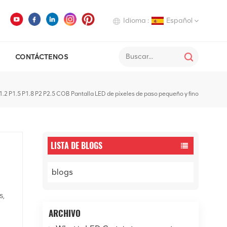
Idioma :
Español
CONTÁCTENOS
English
Deutsch
1.2 P1.5 P1.8 P2 P2.5 COB Pantalla LED de píxeles de paso pequeño y fino
Italiano
Русский
LISTA DE BLOGS
Español
blogs
s,
COB
ARCHIVO
ón