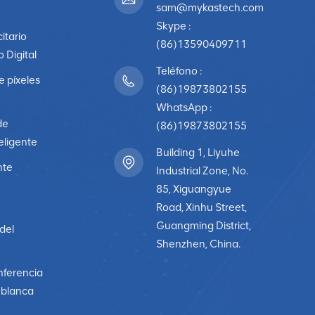
laciones de contraste y precisión de color superiores, lo que los
sam@mykastech.com
nos exigentes. En definitiva, la elección entre Videowalls COB LED 
Skype :
, el presupuesto y la calidad de imagen deseada.
citario
(86)13590409711
o Digital
Teléfono :
e píxeles
(86)19873802155
WhatsApp :
de
(86)19873802155
eligente
Building 1, Liyuhe
nte
Industrial Zone, No.
85, Xiguangyue
Road, Xinhu Street,
Guangming District,
 del
Shenzhen, China.
nferencia
a blanca