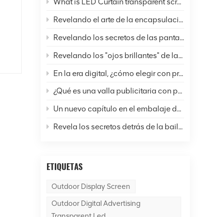
What is LED Curtain transparent screen? - Explore the new horizon of digital cities
Revelando el arte de la encapsulación de pantallas LED: un análisis completo de seis técnicas comunes y perspectivas futuras
Revelando los secretos de las pantallas LED: ¿Cómo están cambiando nuestras vidas y el mundo?
os
ro
Revelando los "ojos brillantes" de las pantallas LED: un análisis completo de la resolución
n
En la era digital, ¿cómo elegir con precisión las pantallas LED?
¿Qué es una valla publicitaria con pantalla LED para exteriores?
Un nuevo capítulo en el embalaje de pantallas LED: ¿Cuál es la diferencia entre la tecnología SMD y COB?
Revela los secretos detrás de la bailarina de la pantalla LED.
ón
as
ETIQUETAS
er
Outdoor Display Screen
ite
Outdoor Digital Advertising
o
Transparent Led