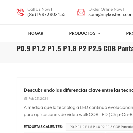
Call Us Now !
Order Online Now !
(86)19873802155
sam@mykastech.co
HOGAR
PRODUCTOS
PR
P0.9 P1.2 P1.5 P1.8 P2 P2.5 COB Panta
Descubriendo las diferencias clave entre las tec
Feb 23, 2024
A medida que la tecnología LED continúa evolucionan
para aplicaciones de video wall: COB LED (Chip-On-B
pero también difieren en varios aspectos. En este a
ETIQUETAS CALIENTES :
P0.9 P1.2 P1.5 P1.8 P2 P2.5 COB Pantalla
LED y Videowalls micro LED, explorando sus caracterís