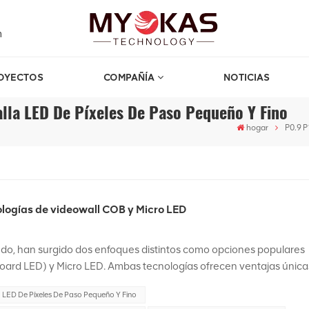
m
OYECTOS
COMPAÑÍA
NOTICIAS
lla LED De Píxeles De Paso Pequeño Y Fino
hogar
P0.9 P
nologías de videowall COB y Micro LED
do, han surgido dos enfoques distintos como opciones populares
oard LED) y Micro LED. Ambas tecnologías ofrecen ventajas única
rtículo, proporcionaremos una comparación en profundidad entre 
 LED De Píxeles De Paso Pequeño Y Fino
ticas, aplicaciones y beneficios, para ayudarle a tomar una decisi