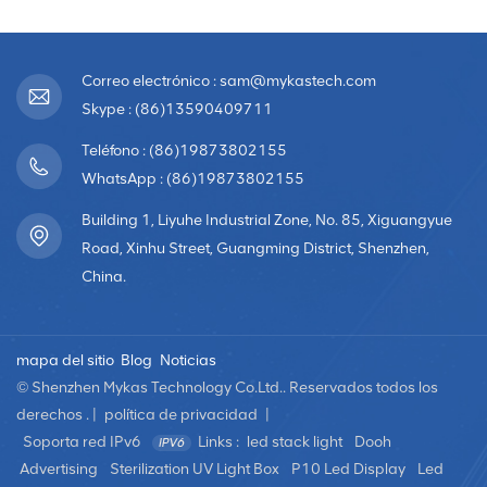
Correo electrónico : sam@mykastech.com
Skype : (86)13590409711
Teléfono : (86)19873802155
WhatsApp : (86)19873802155
Building 1, Liyuhe Industrial Zone, No. 85, Xiguangyue
Road, Xinhu Street, Guangming District, Shenzhen,
China.
mapa del sitio
Blog
Noticias
© Shenzhen Mykas Technology Co.Ltd.. Reservados todos los
derechos . |
política de privacidad
|
Soporta red IPv6
Links :
led stack light
Dooh
Advertising
Sterilization UV Light Box
P10 Led Display
Led