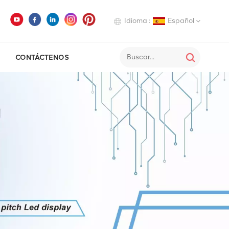
Idioma :
Español
CONTÁCTENOS
English
Deutsch
Italiano
Русский
Español