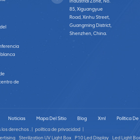
Industrial Zone, No.
85, Xiguangyue
Road, Xinhu Street,
Guangming District,
 del
Shenzhen, China.
nferencia
a blanca
 de
centro de
Noticias
Mapa Del Sitio
Blog
Xml
Política De
los derechos . |
política de privacidad
|
rtising
Sterilization UV Light Box
P10 Led Display
Led Light Bo