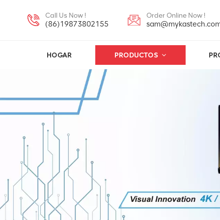
Call Us Now !
Order Online Now !
(86)19873802155
sam@mykastech.co
HOGAR
PRODUCTOS
PR