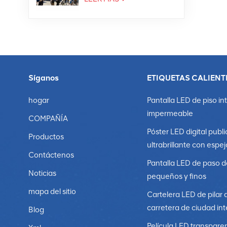
Síganos
ETIQUETAS CALIENT
hogar
Pantalla LED de piso in
impermeable
COMPAÑÍA
Póster LED digital publi
Productos
ultrabrillante con espej
Contáctenos
Pantalla LED de paso d
Noticias
pequeños y finos
mapa del sitio
Cartelera LED de pilar 
carretera de ciudad int
Blog
Película LED transpare