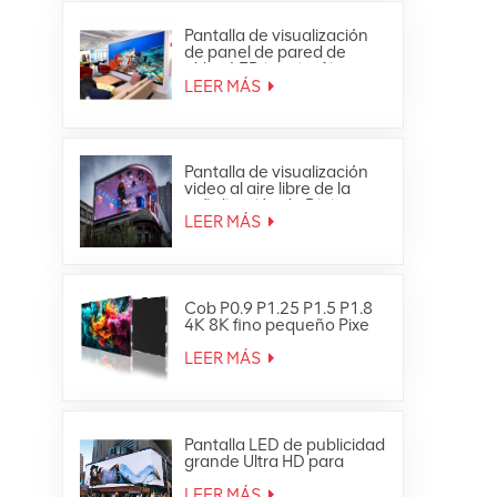
Pantalla de visualización
de panel de pared de
vídeo LED interior fija
ultrafina Full HD
LEER MÁS
Pantalla de visualización
video al aire libre de la
señalización de Digitaces
de la pared de la prenda
LEER MÁS
impermeable LED de HD
Cob P0.9 P1.25 P1.5 P1.8
4K 8K fino pequeño Pixe
Led TV Video Wall
LEER MÁS
Pantalla LED de publicidad
grande Ultra HD para
exteriores 4K
LEER MÁS