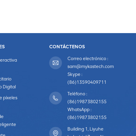
ES
CONTÁCTENOS
Correo electrónico :
teractiva
sam@mykastech.com
Skype :
citario
(86)13590409711
o Digital
Teléfono :
e píxeles
(86)19873802155
WhatsApp :
de
(86)19873802155
eligente
Building 1, Liyuhe
nte