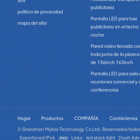
Xml
publicitaria
política de privacidad
Pantalla LED para taxi
mapa del sitio
publicitario en el techo
coche
Pared video llevada co
toda junta de la pizarr
de 136inch 163inch
Pantalla LED para sala
reuniones comercial y 
conferencias
Hogar
Productos
COMPAÑÍA
Contáctenos
© Shenzhen Mykas Technology Co.Ltd.. Reservados todos 
Soporta red IPv6
Links :
led stack light
Dooh Adve