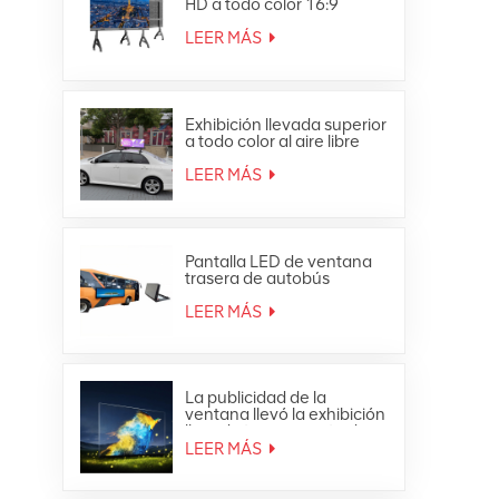
HD a todo color 16:9
Pantalla LED todo en uno
4K
LEER MÁS
Exhibición llevada superior
a todo color al aire libre
impermeable de la
publicidad móvil del techo
LEER MÁS
del coche
Pantalla LED de ventana
trasera de autobús
publicitaria a todo color
para exteriores
LEER MÁS
La publicidad de la
ventana llevó la exhibición
llevada transparente de
cristal de la malla de la
LEER MÁS
cortina