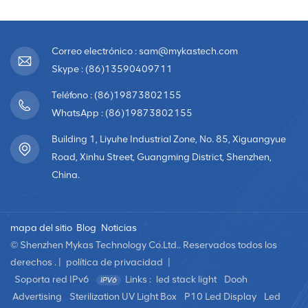
impermeable LED de HD
Correo electrónico : sam@mykastech.com
Skype : (86)13590409711
Teléfono : (86)19873802155
WhatsApp : (86)19873802155
Building 1, Liyuhe Industrial Zone, No. 85, Xiguangyue
Road, Xinhu Street, Guangming District, Shenzhen,
China.
mapa del sitio
Blog
Noticias
© Shenzhen Mykas Technology Co.Ltd.. Reservados todos los
derechos . |
política de privacidad
|
Soporta red IPv6
Links :
led stack light
Dooh
Advertising
Sterilization UV Light Box
P10 Led Display
Led