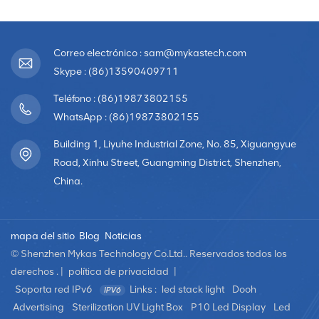
impermeable LED de HD
Correo electrónico : sam@mykastech.com
Skype : (86)13590409711
Teléfono : (86)19873802155
WhatsApp : (86)19873802155
Building 1, Liyuhe Industrial Zone, No. 85, Xiguangyue
Road, Xinhu Street, Guangming District, Shenzhen,
China.
mapa del sitio
Blog
Noticias
© Shenzhen Mykas Technology Co.Ltd.. Reservados todos los
derechos . |
política de privacidad
|
Soporta red IPv6
Links :
led stack light
Dooh
Advertising
Sterilization UV Light Box
P10 Led Display
Led