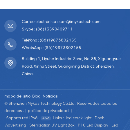
impermeable LED de HD
Correo electrónico : sam@mykastech.com
Skype : (86)13590409711
Teléfono : (86)19873802155
WhatsApp : (86)19873802155
Building 1, Liyuhe Industrial Zone, No. 85, Xiguangyue
Road, Xinhu Street, Guangming District, Shenzhen,
China.
mapa del sitio
Blog
Noticias
© Shenzhen Mykas Technology Co.Ltd.. Reservados todos los
derechos . |
política de privacidad
|
Soporta red IPv6
Links :
led stack light
Dooh
Advertising
Sterilization UV Light Box
P10 Led Display
Led