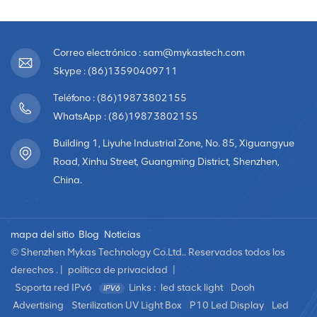
Correo electrónico : sam@mykastech.com
Skype : (86)13590409711
Teléfono : (86)19873802155
WhatsApp : (86)19873802155
Building 1, Liyuhe Industrial Zone, No. 85, Xiguangyue
Road, Xinhu Street, Guangming District, Shenzhen,
China.
mapa del sitio
Blog
Noticias
© Shenzhen Mykas Technology Co.Ltd.. Reservados todos los
derechos . |
política de privacidad
|
Soporta red IPv6
Links :
led stack light
Dooh
Advertising
Sterilization UV Light Box
P10 Led Display
Led