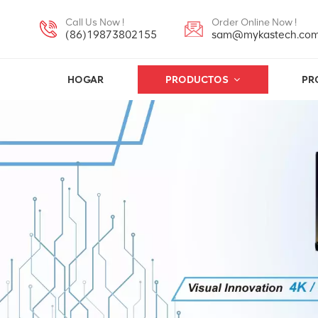
Call Us Now !
Order Online Now !
(86)19873802155
sam@mykastech.co
HOGAR
PRODUCTOS
PR