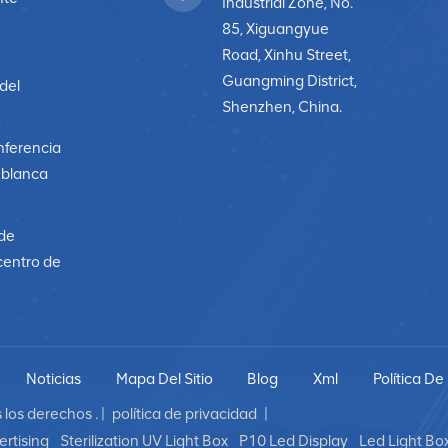
Industrial Zone, No.
85, Xiguangyue
Road, Xinhu Street,
Guangming District,
 del
Shenzhen, China.
nferencia
a blanca
 de
centro de
Noticias
Mapa Del Sitio
Blog
Xml
Política De
los derechos . |
política de privacidad
|
rtising
Sterilization UV Light Box
P10 Led Display
Led Light Bo