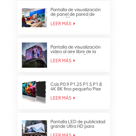
Pantalla de visualización
de panel de pared de
vídeo LED interior fija
ultrafina Full HD
LEER MÁS
Pantalla de visualización
video al aire libre de la
señalización de Digitaces
de la pared de la prenda
LEER MÁS
impermeable LED de HD
Cob P0.9 P1.25 P1.5 P1.8
4K 8K fino pequeño Pixe
Led TV Video Wall
LEER MÁS
Pantalla LED de publicidad
grande Ultra HD para
exteriores 4K
LEER MÁS