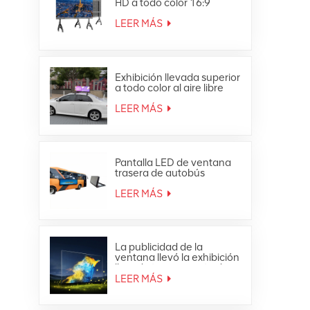
HD a todo color 16:9
Pantalla LED todo en uno
4K
LEER MÁS
Exhibición llevada superior
a todo color al aire libre
impermeable de la
publicidad móvil del techo
LEER MÁS
del coche
Pantalla LED de ventana
trasera de autobús
publicitaria a todo color
para exteriores
LEER MÁS
La publicidad de la
ventana llevó la exhibición
llevada transparente de
cristal de la malla de la
LEER MÁS
cortina