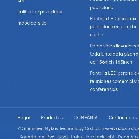
Xml
publicitaria
política de privacidad
Pantalla LED para taxi
mapa del sitio
publicitario en el techo
coche
Pared video llevada co
toda junta de la pizarr
de 136inch 163inch
Pantalla LED para sala
reuniones comercial y 
conferencias
Hogar
Productos
COMPAÑÍA
Contáctenos
© Shenzhen Mykas Technology Co.Ltd.. Reservados todos 
Soporta red IPv6
Links :
led stack light
Dooh Adve