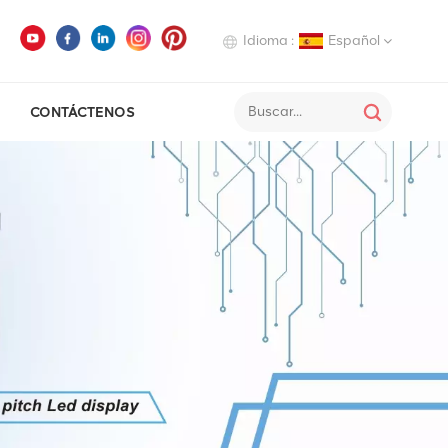
Idioma :
Español
CONTÁCTENOS
English
Deutsch
Italiano
Русский
Español