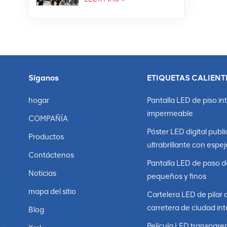
Síganos
ETIQUETAS CALIENT
hogar
Pantalla LED de piso in
impermeable
COMPAÑÍA
Póster LED digital publi
Productos
ultrabrillante con espej
Contáctenos
Pantalla LED de paso d
Noticias
pequeños y finos
mapa del sitio
Cartelera LED de pilar 
carretera de ciudad int
Blog
Película LED transpare