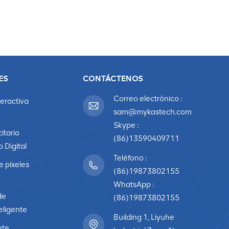
ES
CONTÁCTENOS
Correo electrónico :
teractiva
sam@mykastech.com
Skype :
citario
(86)13590409711
o Digital
Teléfono :
e píxeles
(86)19873802155
WhatsApp :
de
(86)19873802155
eligente
Building 1, Liyuhe
nte