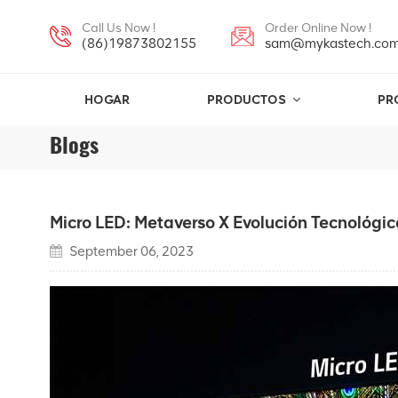
Call Us Now !
Order Online Now !
(86)19873802155
sam@mykastech.co
HOGAR
PRODUCTOS
PR
Blogs
Micro LED: Metaverso X Evolución Tecnológic
September 06, 2023