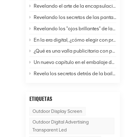
Revelando el arte de la encapsulación de pantallas LED: un análisis completo de seis técnicas comunes y perspectivas futuras
Revelando los secretos de las pantallas LED: ¿Cómo están cambiando nuestras vidas y el mundo?
Revelando los "ojos brillantes" de las pantallas LED: un análisis completo de la resolución
En la era digital, ¿cómo elegir con precisión las pantallas LED?
¿Qué es una valla publicitaria con pantalla LED para exteriores?
Un nuevo capítulo en el embalaje de pantallas LED: ¿Cuál es la diferencia entre la tecnología SMD y COB?
Revela los secretos detrás de la bailarina de la pantalla LED.
ETIQUETAS
Outdoor Display Screen
Outdoor Digital Advertising
Transparent Led