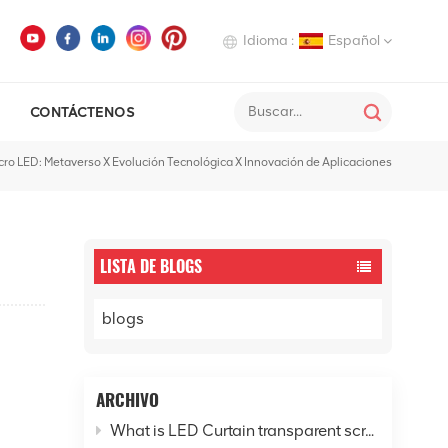
Idioma :
Español
CONTÁCTENOS
English
cro LED: Metaverso X Evolución Tecnológica X Innovación de Aplicaciones
Deutsch
Italiano
Русский
LISTA DE BLOGS
Español
blogs
ARCHIVO
What is LED Curtain transparent screen? - Explore the new horizon of digital cities