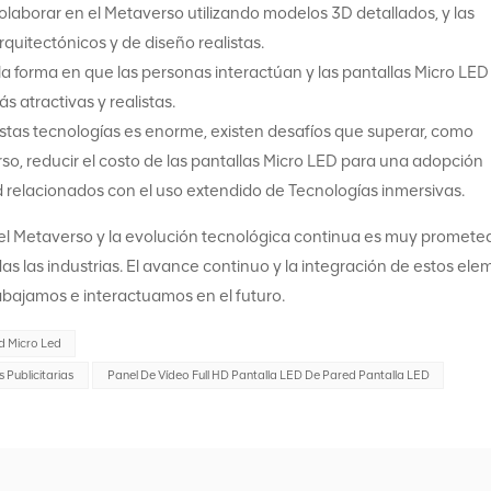
olaborar en el Metaverso utilizando modelos 3D detallados, y las
uitectónicos y de diseño realistas.
 forma en que las personas interactúan y las pantallas Micro LED
 atractivas y realistas.
 estas tecnologías es enorme, existen desafíos que superar, como
rso, reducir el costo de las pantallas Micro LED para una adopción
 relacionados con el uso extendido de Tecnologías inmersivas.
D, el Metaverso y la evolución tecnológica continua es muy promete
s las industrias. El avance continuo y la integración de estos el
abajamos e interactuamos en el futuro.
ed Micro Led
 Publicitarias
Panel De Vídeo Full HD Pantalla LED De Pared Pantalla LED