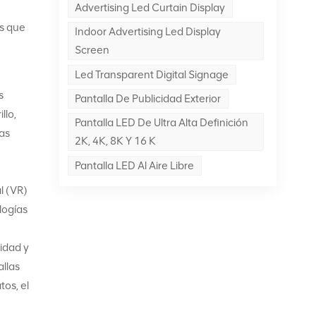
Advertising Led Curtain Display
os que
Indoor Advertising Led Display
Screen
Led Transparent Digital Signage
s
Pantalla De Publicidad Exterior
llo,
Pantalla LED De Ultra Alta Definición
sas
2K, 4K, 8K Y 16 K
Pantalla LED Al Aire Libre
l (VR)
logías
vidad y
allas
os, el