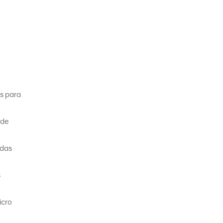
s para
 de
adas
s
icro