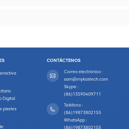
ES
CONTÁCTENOS
Correo electrónico :
teractiva
sam@mykastech.com
Skype :
citario
(86)13590409711
o Digital
Teléfono :
e píxeles
(86)19873802155
WhatsApp :
de
(86)19873802155