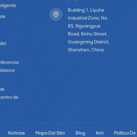
eligente
Building 1, Liyuhe
nte
Industrial Zone, No.
85, Xiguangyue
Road, Xinhu Street,
Guangming District,
 del
Shenzhen, China.
nferencia
a blanca
 de
centro de
Noticias
Mapa Del Sitio
Blog
Xml
Política De