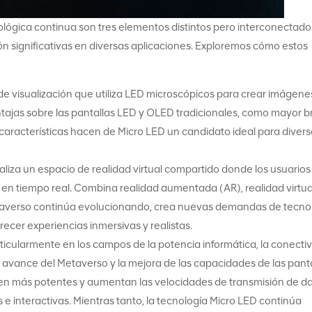
nológica continua son tres elementos distintos pero interconectad
ón significativas en diversas aplicaciones. Exploremos cómo estos
de visualización que utiliza LED microscópicos para crear imágene
ntajas sobre las pantallas LED y OLED tradicionales, como mayor bri
s características hacen de Micro LED un candidato ideal para diver
liza un espacio de realidad virtual compartido donde los usuarios
s en tiempo real. Combina realidad aumentada (AR), realidad virtua
etaverso continúa evolucionando, crea nuevas demandas de tecno
cer experiencias inmersivas y realistas.
rticularmente en los campos de la potencia informática, la conecti
el avance del Metaverso y la mejora de las capacidades de las pant
en más potentes y aumentan las velocidades de transmisión de dat
e interactivas. Mientras tanto, la tecnología Micro LED continúa