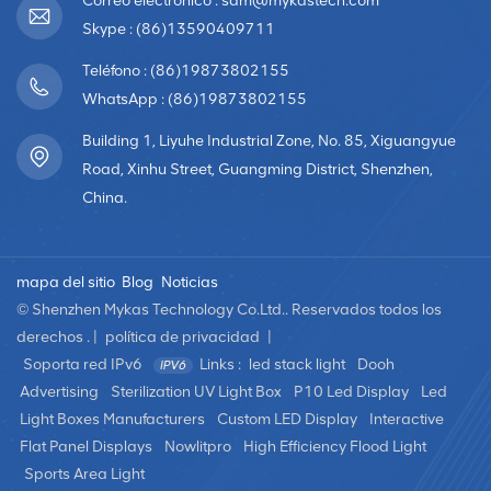
Correo electrónico : sam@mykastech.com
los mensajes se entreguen con el máximo
Skype : (86)13590409711
impacto.pantallas LED sobresalir en hacer que la
información compleja sea más accesible. Ya sea que se
Teléfono : (86)19873802155
analicen informes financieros, tendencias del mercado o
WhatsApp : (86)19873802155
planes estratégicos, estas pantallas transforman datos
secos en cautivadoras representaciones visuales. Esto
Building 1, Liyuhe Industrial Zone, No. 85, Xiguangyue
fomenta una mejor comprensión y toma de decisiones
Road, Xinhu Street, Guangming District, Shenzhen,
entre las partes interesadas, mejorando la calidad
China.
general de las discusiones. Visualización de contenido
versátilUna de las ventajas más importantes de las
pantallas LED es su versatilidad en la visualización de
mapa del sitio
Blog
Noticias
contenidos. Ofrecen una amplia gama de capacidades,
© Shenzhen Mykas Technology Co.Ltd.. Reservados todos los
lo que los convierte en activos indispensables en la sala
derechos . |
política de privacidad
|
de juntas:Experiencia visual mejorada: las pantallas LED
Soporta red IPv6
Links :
led stack light
Dooh
brindan imágenes vibrantes y de alta resolución, lo que
Advertising
Sterilization UV Light Box
P10 Led Display
Led
ofrece una experiencia de visualización mejorada para
Light Boxes Manufacturers
Custom LED Display
Interactive
presentaciones, análisis de datos y debates
Flat Panel Displays
Nowlitpro
High Efficiency Flood Light
colaborativos. Esta calidad visual mejorada puede
Sports Area Light
ayudar en los procesos de toma de decisiones al