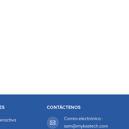
ES
CONTÁCTENOS
Correo electrónico :
teractiva
sam@mykastech.com