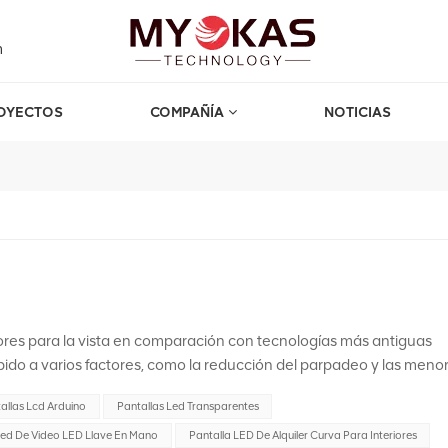
m
OYECTOS
COMPAÑÍA
NOTICIAS
ores para la vista en comparación con tecnologías más antiguas
ido a varios factores, como la reducción del parpadeo y las meno
, es importante comprender las diferencias entre las pantallas LE
allas Lcd Arduino
Pantallas Led Transparentes
las LED (diodo emisor de luz):Las pantallas LED son un tipo de
 de la tradicional retroiluminación CCFL (lámpara fluorescente de
ed De Video LED Llave En Mano
Pantalla LED De Alquiler Curva Para Interiores