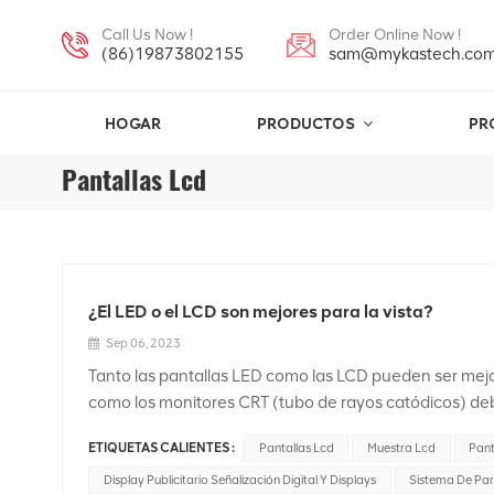
Call Us Now !
Order Online Now !
(86)19873802155
sam@mykastech.co
HOGAR
PRODUCTOS
PR
Pantallas Lcd
¿El LED o el LCD son mejores para la vista?
Sep 06, 2023
Tanto las pantallas LED como las LCD pueden ser mej
como los monitores CRT (tubo de rayos catódicos) deb
emisiones de radiación electromagnética. Sin embargo
ETIQUETAS CALIENTES :
Pantallas Lcd
Muestra Lcd
Pant
LCD y cómo pueden afectar la comodidad visual:Pantal
pantalla LCD que utiliza retroiluminación LED en lugar
Display Publicitario Señalización Digital Y Displays
Sistema De Par