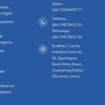
Skype :
citario
(86)13590409711
o Digital
Teléfono :
e píxeles
(86)19873802155
WhatsApp :
de
(86)19873802155
eligente
Building 1, Liyuhe
nte
Industrial Zone, No.
85, Xiguangyue
Road, Xinhu Street,
Guangming District,
 del
Shenzhen, China.
nferencia
a blanca