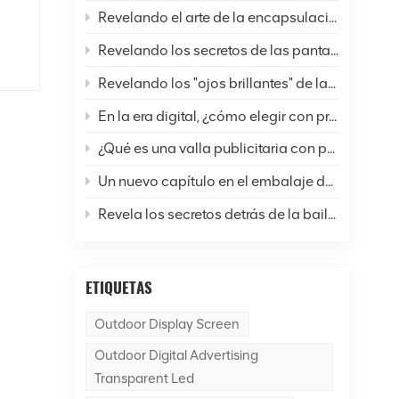
Revelando el arte de la encapsulación de pantallas LED: un análisis completo de seis técnicas comunes y perspectivas futuras
ue
Revelando los secretos de las pantallas LED: ¿Cómo están cambiando nuestras vidas y el mundo?
LCD
Revelando los "ojos brillantes" de las pantallas LED: un análisis completo de la resolución
D
En la era digital, ¿cómo elegir con precisión las pantallas LED?
lo
¿Qué es una valla publicitaria con pantalla LED para exteriores?
Un nuevo capítulo en el embalaje de pantallas LED: ¿Cuál es la diferencia entre la tecnología SMD y COB?
de
Revela los secretos detrás de la bailarina de la pantalla LED.
e
ETIQUETAS
Outdoor Display Screen
Outdoor Digital Advertising
Transparent Led