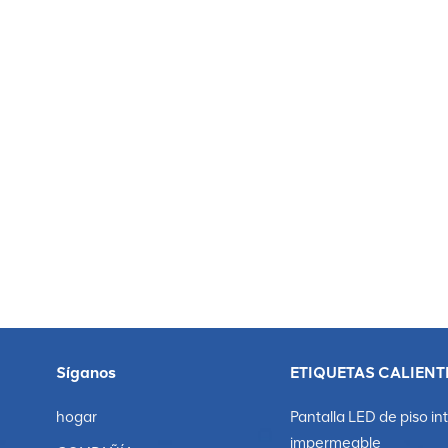
Síganos
ETIQUETAS CALIENT
hogar
Pantalla LED de piso in
impermeable