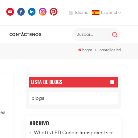
Idioma :
Español
CONTÁCTENOS
English
hogar
pantallas lcd
Deutsch
Italiano
Русский
LISTA DE BLOGS
Español
blogs
res
D y
ARCHIVO
What is LED Curtain transparent screen? - Explore the new horizon of digital cities