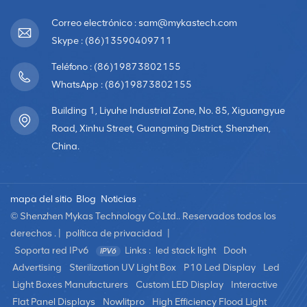
Cada lente dirige la luz en diferentes direcciones, lo que
permite a los espectadores ver diferentes imágenes o
Correo electrónico : sam@mykastech.com
perspectivas según su ángulo de
Skype : (86)13590409711
visión.Autoestereoscópico: las pantallas LED 3D a
Teléfono : (86)19873802155
menudo se denominan pantallas autoestereoscópicas
porque permiten la percepción de la profundidad sin la
WhatsApp : (86)19873802155
necesidad de gafas especiales o dispositivos de
Building 1, Liyuhe Industrial Zone, No. 85, Xiguangyue
seguimiento de la cabeza. Esto los hace adecuados para
Road, Xinhu Street, Guangming District, Shenzhen,
audiencias más grandes y exhibiciones
China.
públicas.Aplicaciones: Las pantallas LED 3D tienen una
variedad de aplicaciones, que incluyen publicidad,
señalización digital, juegos, imágenes médicas y
mapa del sitio
Blog
Noticias
entretenimiento. Pueden proporcionar una experiencia
visual más inmersiva y atractiva.Resolución y ángulos de
© Shenzhen Mykas Technology Co.Ltd.. Reservados todos los
visión: la calidad de los efectos 3D y la experiencia de
derechos . |
política de privacidad
|
visualización pueden depender de la resolución de la
Soporta red IPv6
Links :
led stack light
Dooh
pantalla LED y la cantidad de capas o lentes utilizadas.
Advertising
Sterilization UV Light Box
P10 Led Display
Led
Las pantallas de mayor resolución generalmente
Light Boxes Manufacturers
Custom LED Display
Interactive
proporcionan imágenes en 3D más nítidas y
Flat Panel Displays
Nowlitpro
High Efficiency Flood Light