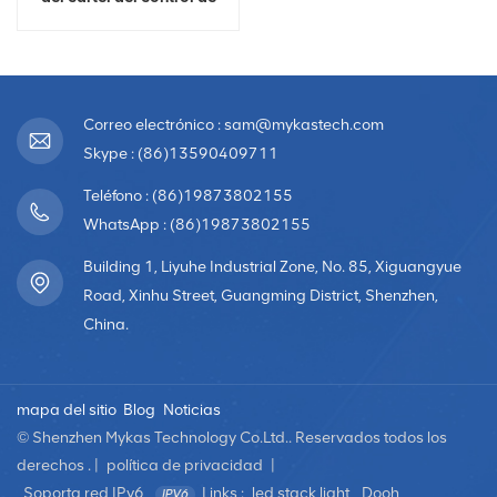
WIFI USB de la señalización
digital al por mayor
Correo electrónico : sam@mykastech.com
Skype : (86)13590409711
Teléfono : (86)19873802155
WhatsApp : (86)19873802155
Building 1, Liyuhe Industrial Zone, No. 85, Xiguangyue
Road, Xinhu Street, Guangming District, Shenzhen,
China.
mapa del sitio
Blog
Noticias
© Shenzhen Mykas Technology Co.Ltd.. Reservados todos los
derechos . |
política de privacidad
|
Soporta red IPv6
Links :
led stack light
Dooh