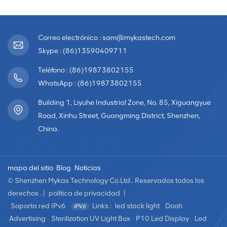
Correo electrónico : sam@mykastech.com
Skype : (86)13590409711
Teléfono : (86)19873802155
WhatsApp : (86)19873802155
Building 1, Liyuhe Industrial Zone, No. 85, Xiguangyue
Road, Xinhu Street, Guangming District, Shenzhen,
China.
mapa del sitio
Blog
Noticias
© Shenzhen Mykas Technology Co.Ltd.. Reservados todos los
derechos . |
política de privacidad
|
Soporta red IPv6
Links :
led stack light
Dooh
Advertising
Sterilization UV Light Box
P10 Led Display
Led