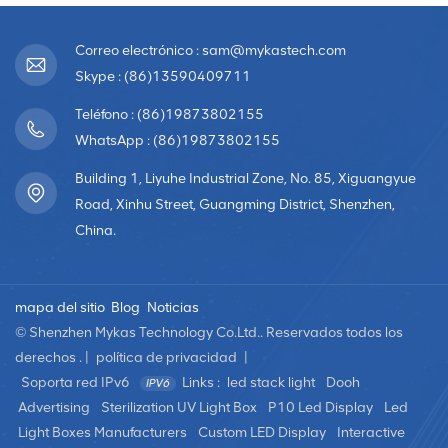
Correo electrónico : sam@mykastech.com
Skype : (86)13590409711
Teléfono : (86)19873802155
WhatsApp : (86)19873802155
Building 1, Liyuhe Industrial Zone, No. 85, Xiguangyue
Road, Xinhu Street, Guangming District, Shenzhen,
China.
mapa del sitio
Blog
Noticias
© Shenzhen Mykas Technology Co.Ltd.. Reservados todos los
derechos . |
política de privacidad
|
Soporta red IPv6
Links :
led stack light
Dooh
Advertising
Sterilization UV Light Box
P10 Led Display
Led
Light Boxes Manufacturers
Custom LED Display
Interactive