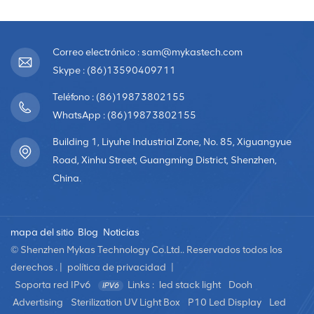
Correo electrónico : sam@mykastech.com
Skype : (86)13590409711
Teléfono : (86)19873802155
WhatsApp : (86)19873802155
Building 1, Liyuhe Industrial Zone, No. 85, Xiguangyue
Road, Xinhu Street, Guangming District, Shenzhen,
China.
mapa del sitio
Blog
Noticias
© Shenzhen Mykas Technology Co.Ltd.. Reservados todos los
derechos . |
política de privacidad
|
Soporta red IPv6
Links :
led stack light
Dooh
Advertising
Sterilization UV Light Box
P10 Led Display
Led